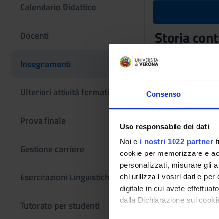
Calendario Didattico
Storia con
Docenti
Codice insegname
Insegnamenti
4S01224
L'insegnamento è m
Ulteriori attività formative
Consenso
Prova finale
Uso responsabile dei dati
Noi e
i nostri 1022 partner
t
Gestione carriere
cookie per memorizzare e acce
personalizzati, misurare gli an
Esercitazioni Linguistiche CLA
chi utilizza i vostri dati e pe
digitale in cui avete effettua
dalla Dichiarazione sui cookie
Tutorato per studenti