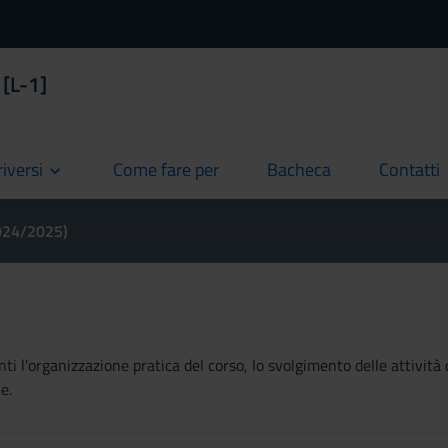
 [L-1]
riversi
Come fare per
Bacheca
Contatti
current
current
current
2024/2025)
ti l'organizzazione pratica del corso, lo svolgimento delle attività 
e.