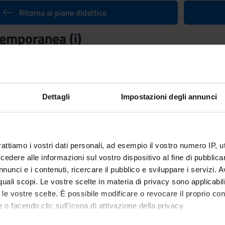
Ritorna al piano didattico
temporanea (i)
nto
Crediti
6
utuato dall'insegnamento
Storia contemporanea (i+p) - Modulo: 
Dettagli
Impostazioni degli annunci
rattiamo i vostri dati personali, ad esempio il vostro numero IP, 
dere alle informazioni sul vostro dispositivo al fine di pubblica
nunci e i contenuti, ricercare il pubblico e sviluppare i servizi. A
r quali scopi. Le vostre scelte in materia di privacy sono applicabi
to le vostre scelte. È possibile modificare o revocare il proprio 
 o facendo clic sull'icona di attivazione della privacy.