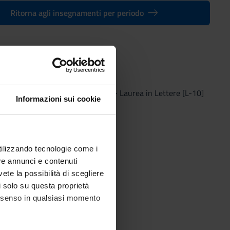
Ritorna agli insegnamenti per periodo
I MODULO PARTE (I)
(2013/2014) - Laurea in Lettere [L-10]
Informazioni sui cookie
utilizzando tecnologie come i
re annunci e contenuti
vete la possibilità di scegliere
li solo su questa proprietà
consenso in qualsiasi momento