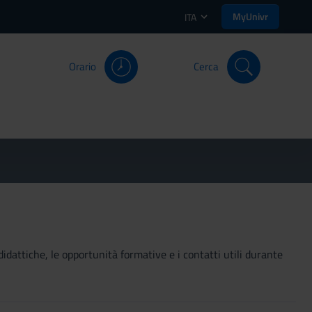
MyUnivr
ITA
Orario
Cerca
didattiche, le opportunità formative e i contatti utili durante