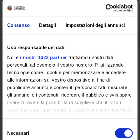
formative e i contatti utili durante tutto il percorso di
studi, fino al conseguimento del titolo finale.
Consenso
Dettagli
Impostazioni degli annunci
In
Insegnamenti
Uso responsabile dei dati
Noi e
i nostri 1022 partner
trattiamo i vostri dati
Ritorna al piano didattico
personali, ad esempio il vostro numero IP, utilizzando
Lingua russa competenza
tecnologie come i cookie per memorizzare e accedere
alle informazioni sul vostro dispositivo al fine di
linguistica - liv. B1
pubblicare annunci e contenuti personalizzati, misurare
(informatizzato) (Sarà attivato
gli annunci e i contenuti, ricercare il pubblico e sviluppare
nell'A.A. 2013/2014)
i servizi. Avete la possibilità di scegliere chi utilizza i
vostri dati e per quali scopi. Le vostre scelte in materia di
Codice insegnamento
Crediti
privacy sono applicabili solo su questa proprietà digitale
4S000985
6
in cui avete effettuato le vostre scelte. È possibile
S
modificare o revocare il proprio consenso in qualsiasi
Necessari
e
Settore Scientifico Disciplinare (SSD)
momento dalla Dichiarazione sui cookie o facendo clic