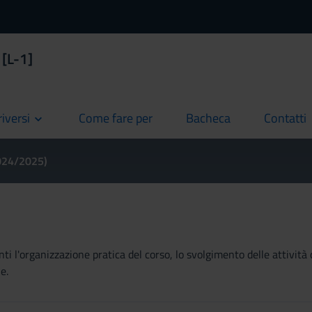
 [L-1]
riversi
Come fare per
Bacheca
Contatti
current
current
current
2024/2025)
ti l'organizzazione pratica del corso, lo svolgimento delle attività 
e.