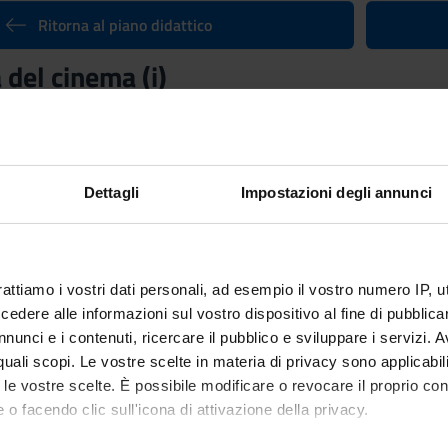
Ritorna al piano didattico
del cinema (i)
nto
Crediti
6
utuato dall'insegnamento
Storia e critica del cinema LT (i)
(2014/2
Dettagli
Impostazioni degli annunci
rattiamo i vostri dati personali, ad esempio il vostro numero IP, 
dere alle informazioni sul vostro dispositivo al fine di pubblica
nunci e i contenuti, ricercare il pubblico e sviluppare i servizi. A
r quali scopi. Le vostre scelte in materia di privacy sono applicabi
to le vostre scelte. È possibile modificare o revocare il proprio 
 o facendo clic sull'icona di attivazione della privacy.