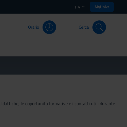
MyUnivr
ITA
Orario
Cerca
didattiche, le opportunità formative e i contatti utili durante