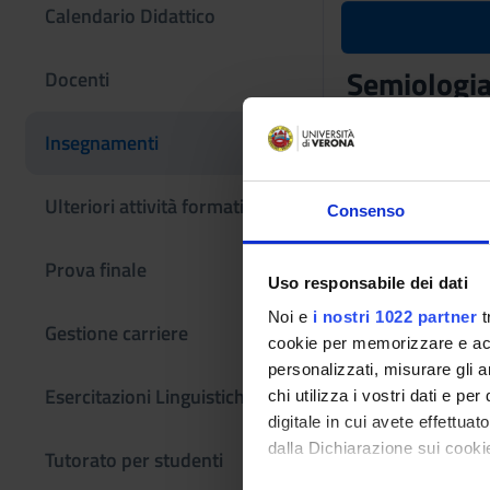
Calendario Didattico
Semiologia 
Docenti
Codice insegname
Insegnamenti
4S02118
L'insegnamento è m
Ulteriori attività formative
Consenso
Prova finale
Uso responsabile dei dati
Noi e
i nostri 1022 partner
t
Gestione carriere
cookie per memorizzare e acce
personalizzati, misurare gli an
Esercitazioni Linguistiche CLA
chi utilizza i vostri dati e pe
digitale in cui avete effettua
dalla Dichiarazione sui cookie
Tutorato per studenti