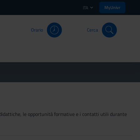
MyUnivr
ITA
Orario
Cerca
didattiche, le opportunità formative e i contatti utili durante