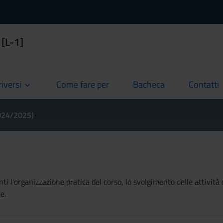
 [L-1]
riversi
Come fare per
Bacheca
Contatti
current
current
current
2024/2025)
ti l'organizzazione pratica del corso, lo svolgimento delle attività 
e.