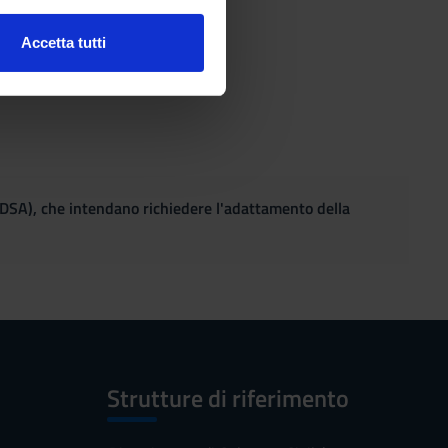
Accetta tutti
l media e per analizzare il
ostri partner che si occupano
azioni che hai fornito loro o
(DSA), che intendano richiedere l'adattamento della
Strutture di riferimento