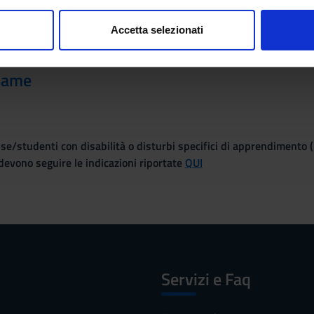
consenso in qualsiasi momento dalla Dichiarazione sui cookie.
to potrebbero subire qualche piccola variazione.
Accetta selezionati
nalizzare contenuti ed annunci, per fornire funzionalità dei socia
ioni frontali e proiezioni di audiovisivi
inoltre informazioni sul modo in cui utilizzi il nostro sito con i n
same
icità e social media, i quali potrebbero combinarle con altre inform
lizzo dei loro servizi.
se/studenti con disabilità o disturbi specifici di apprendimento 
evono seguire le indicazioni riportate
QUI
Servizi e Faq