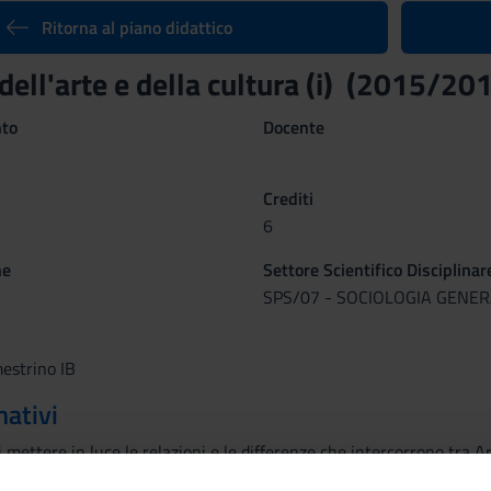
Ritorna al piano didattico
dell'arte e della cultura (i) (2015/20
nto
Docente
Crediti
6
ne
Settore Scientifico Disciplinar
SPS/07 - SOCIOLOGIA GENE
estrino IB
mativi
i mettere in luce le relazioni e le differenze che intercorrono tra A
rdo verrà riservato all’epoca della Postmodernità, interpretata an