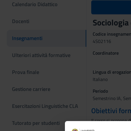
Calendario Didattico
Sociologia 
Docenti
Codice insegname
Insegnamenti
4S02116
Coordinatore
Ulteriori attività formative
Prova finale
Lingua di erogazio
Italiano
Gestione carriere
Periodo
Semestrino IA, Sem
Esercitazioni Linguistiche CLA
Obiettivi for
Il corso si propone d
Tutorato per studenti
Un particolare rigua