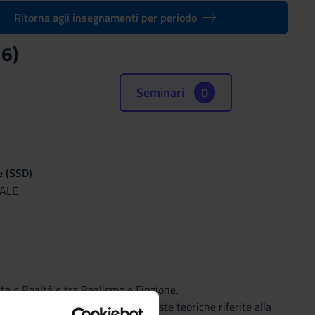
Ritorna agli insegnamenti per periodo
16)
Seminari
0
e (SSD)
RALE
rte e Realtà e tra Realismo e Finzione.
che come conseguenza delle proposte teoriche riferite alla