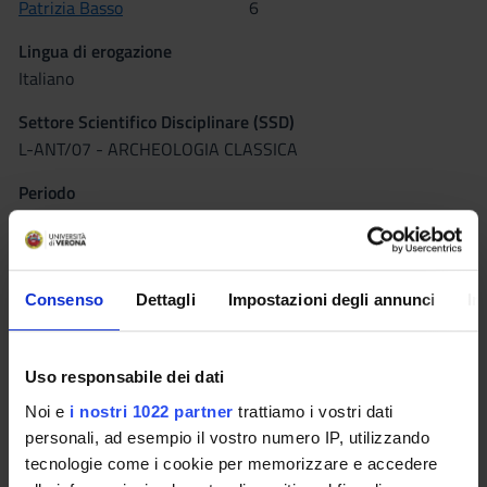
Patrizia Basso
6
Lingua di erogazione
Italiano
Settore Scientifico Disciplinare (SSD)
L-ANT/07 - ARCHEOLOGIA CLASSICA
Periodo
Semestrino IIB dal 20 apr 2015 al 6 giu 2015.
Seminari
0
Consenso
Dettagli
Impostazioni degli annunci
In
Obiettivi formativi
Uso responsabile dei dati
conoscenza delle fonti, degli strumenti e della metodologia per
l’analisi dell’organizzazione urbanistica e dell’architettura di
Noi e
i nostri 1022 partner
trattiamo i vostri dati
età romana.
personali, ad esempio il vostro numero IP, utilizzando
tecnologie come i cookie per memorizzare e accedere
Programma