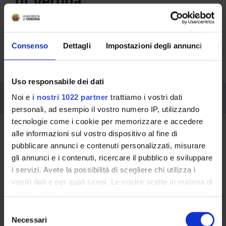
of Verona
Here you can find information on the organisational
aspects of the Programme, lecture timetables, learning
Consenso
Dettagli
Impostazioni degli annunci
In
activities and useful contact details for your time at the
University, from enrolment to graduation.
Uso responsabile dei dati
Modules
Noi e
i nostri 1022 partner
trattiamo i vostri dati
personali, ad esempio il vostro numero IP, utilizzando
tecnologie come i cookie per memorizzare e accedere
Back to the study plan
alle informazioni sul vostro dispositivo al fine di
pubblicare annunci e contenuti personalizzati, misurare
gli annunci e i contenuti, ricercare il pubblico e sviluppare
Back to the modules per semester
i servizi. Avete la possibilità di scegliere chi utilizza i
Russian III
vostri dati e per quali scopi. Le vostre scelte in materia di
privacy sono applicabili solo su questa proprietà digitale
Teaching code
Credits
in cui avete effettuato le vostre scelte. È possibile
S
4S00845
9
modificare o revocare il proprio consenso in qualsiasi
Necessari
e