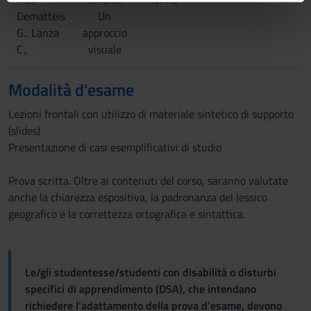
informazioni sul modo in cui utilizzi il nostro sito con i
Dematteis
Un
nostri partner che si occupano di analisi dei dati web,
G., Lanza
approccio
pubblicità e social media, i quali potrebbero combinarle
C.,
visuale
con altre informazioni che hai fornito loro o che hanno
raccolto dal tuo utilizzo dei loro servizi.
Modalità d'esame
Lezioni frontali con utilizzo di materiale sintetico di supporto
(slides)
Presentazione di casi esemplificativi di studio
Prova scritta. Oltre ai contenuti del corso, saranno valutate
anche la chiarezza espositiva, la padronanza del lessico
geografico e la correttezza ortografica e sintattica.
Le/gli studentesse/studenti con disabilità o disturbi
specifici di apprendimento (DSA), che intendano
richiedere l'adattamento della prova d'esame, devono