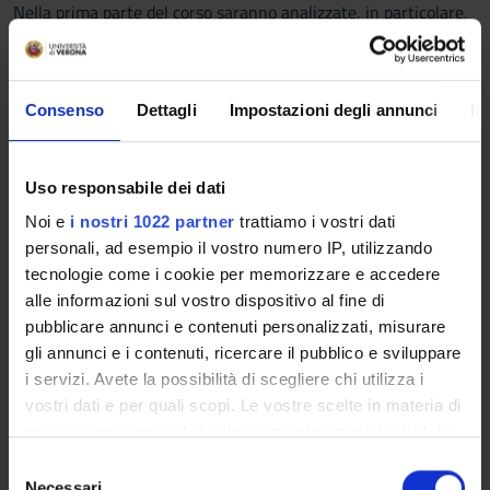
Nella prima parte del corso saranno analizzate, in particolare,
le trasformazioni sociali dello spazio urbano alla luce degli
assetti e dei cambiamenti in atto negli scenari geo-economici
di scala globale.
Consenso
Dettagli
Impostazioni degli annunci
In
La seconda parte si focalizzerà invece sulle tematiche
dell’ambiente, del patrimonio culturale e sulle loro potenzialità
in termini educativi.
Uso responsabile dei dati
Particolare attenzione sarà rivolta all’analisi del ruolo che i
fattori geografico-culturali giocano nella formazione delle
Noi e
i nostri 1022 partner
trattiamo i vostri dati
narrazioni e dei prodotti editoriali.
personali, ad esempio il vostro numero IP, utilizzando
tecnologie come i cookie per memorizzare e accedere
Programma
alle informazioni sul vostro dispositivo al fine di
pubblicare annunci e contenuti personalizzati, misurare
Introduzione alla geografia umana
gli annunci e i contenuti, ricercare il pubblico e sviluppare
I riferimenti teorici della geografia culturale
i servizi. Avete la possibilità di scegliere chi utilizza i
Le ricerca empirica: metodi qualitativi e quantitativi
vostri dati e per quali scopi. Le vostre scelte in materia di
Le diseguaglianze socio-spaziali alla scala urbana
privacy sono applicabili solo su questa proprietà digitale
Analisi di casi studio: la segregazione sociale ed etnica in città
in cui avete effettuato le vostre scelte. È possibile
italiane e straniere
S
modificare o revocare il proprio consenso in qualsiasi
Necessari