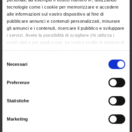
tecnologie come i cookie per memorizzare e accedere
Étudiants qui suivent le cours
alle informazioni sul vostro dispositivo al fine di
pubblicare annunci e contenuti personalizzati, misurare
Cours magistraux concernant les principales notions
gli annunci e i contenuti, ricercare il pubblico e sviluppare
théoriques, présentation des ressources numériques pour
i servizi. Avete la possibilità di scegliere chi utilizza i
l'étude des néologismes en français et mise en perspective des
vostri dati e per quali scopi. Le vostre scelte in materia di
néologismes littéraires.
privacy sono applicabili solo su questa proprietà digitale
Les matériaux du cours et d'autres textes pour approfondir
in cui avete effettuato le vostre scelte. È possibile
seront publiés au fur et à mesure sur la plateforme e-learning
S
modificare o revocare il proprio consenso in qualsiasi
dédiée (Moodle), où sera aussi disponible le programme
Necessari
e
momento dalla Dichiarazione sui cookie o facendo clic
hebdomadaire et le programme détaillé.
l
sull'icona di attivazione della privacy.
Pendant les cours, la permanence aura lieu dans les horaires
e
Preferenze
indiqués sur le site (il ne faut pas prendre de rendez-vous).
z
Con il tuo consenso, vorremmo anche:
i
Étudiants qui ne suivent pas le cours
raccogliere informazioni sulla tua posizione
o
Statistiche
geografica, con un'approssimazione di qualche
n
Les étudiants qui ne suivent pas le cours trouveront, sur la
metro,
e
Marketing
plateforme e-learning dédiée, les matériaux et les
Identificare il tuo dispositivo, scansionandolo
d
approfondissements concernant les thèmes traités pendant le
attivamente alla ricerca di caratteristiche specifiche
e