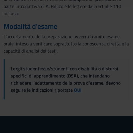
con altre informazioni che hai fornito loro o che hanno
parte introduttiva di A. Fallico e le lettere dalla 61 alle 110
raccolto dal tuo utilizzo dei loro servizi.
inclusa.
Modalità d'esame
L’accertamento della preparazione avverrà tramite esame
orale, inteso a verificare soprattutto la conoscenza diretta e la
capacità di analisi dei testi.
Le/gli studentesse/studenti con disabilità o disturbi
specifici di apprendimento (DSA), che intendano
richiedere l'adattamento della prova d'esame, devono
seguire le indicazioni riportate
QUI