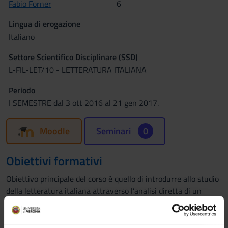
Fabio Forner
6
Lingua di erogazione
Italiano
Settore Scientifico Disciplinare (SSD)
L-FIL-LET/10 - LETTERATURA ITALIANA
Periodo
I SEMESTRE dal 3 ott 2016 al 21 gen 2017.
Moodle
Seminari
0
Obiettivi formativi
Obiettivo principale del corso è quello di introdurre allo studio
della letteratura italiana attraverso l’analisi diretta di un
corpus di testi rappresentativi di un tema di particolare rilievo.
Specifica attenzione verrà riservata agli autori del Settecento.