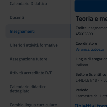
Calendario Didattico
Teoria e m
Docenti
Codice insegname
Insegnamenti
4S002899
Coordinatore
Ulteriori attività formative
Veronica Gobbato
Assegnazione tutore
Lingua di erogazio
Italiano
Attività accreditate D/F
Settore Scientifico
L-FIL-LET/13 - F
Calendario didattico
Periodo
dettagliato
I semestre dal 1 ot
Cambio lingua curriculare
Obiettivi for