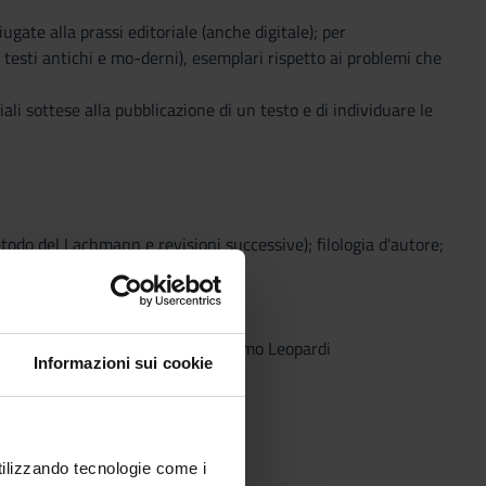
ate alla prassi editoriale (anche digitale); per
i testi antichi e mo-derni), esemplari rispetto ai problemi che
ali sottese alla pubblicazione di un testo e di individuare le
etodo del Lachmann e revisioni successive); filologia d'autore;
anni Boccaccio, Gli idilli di Giacomo Leopardi
Informazioni sui cookie
utilizzando tecnologie come i
ni successive)