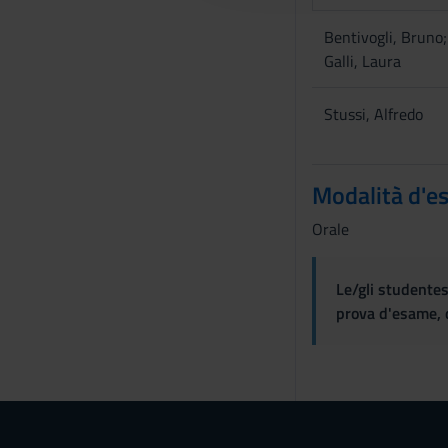
c
o
Bentivogli, Bruno;
n
Galli, Laura
s
e
Stussi, Alfredo
n
s
o
Modalità d'e
Orale
Le/gli studentes
prova d'esame, d