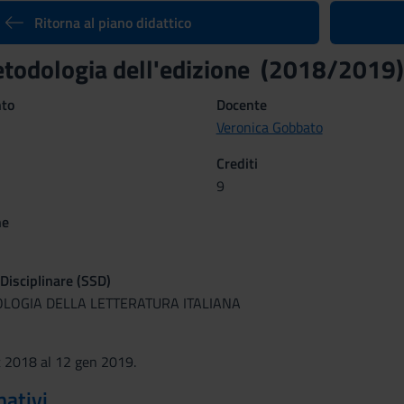
Ritorna al piano didattico
etodologia dell'edizione (2018/2019)
nto
Docente
Veronica Gobbato
Crediti
9
ne
 Disciplinare (SSD)
ILOLOGIA DELLA LETTERATURA ITALIANA
t 2018 al 12 gen 2019.
mativi