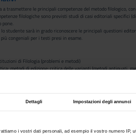
a trasmettere le principali competenze del metodo filologico, coniug
tenze filologiche sono previsti studi di casi editoriali specifici (d
o pone.
lo studente sarà in grado riconoscere le principali questioni editori
più congeniali per i testi presi in esame.
tituzioni di Filologia (problemi e metodi)
tica; metodi di edizione: critica delle varianti (metodi antiquati, m
tampa.
one di metodi editoriali:
L'edizione della Divina Commedia;
e d'autore (antichi, moderni e contemporanei): il Decameron di Giov
Dettagli
Impostazioni degli annunci
editoriale nell'era del digitale.
ale:
rattiamo i vostri dati personali, ad esempio il vostro numero IP, 
ne agli studi di filologia italiana, Bologna, Il Mulino, 2007 (o edizio