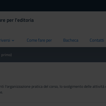
re per l'editoria
riversi
Come fare per
Bacheca
Contatti
current
current
current
l primo)
ti l'organizzazione pratica del corso, lo svolgimento delle attività 
e.