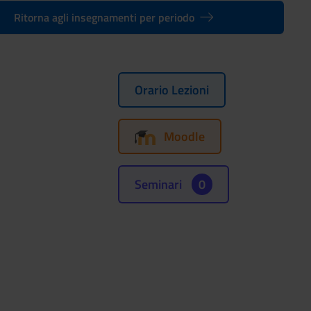
Ritorna agli insegnamenti per periodo
Orario Lezioni
Moodle
Seminari
0