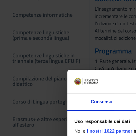
L’insegnamento mira 
Competenze informatiche
incrementare le compe
l’edizione di un test
Al termine del corso 
Competenze linguistiche
(prima e seconda lingua)
modalità di edizione 
Programma
Competenze linguistiche in
triennale (terza lingua CFU F)
1. Parte generale: Is
Cos'è un'edizione cri
filologia di testi a s
Compilazione del piano
2. Esempi e applicazi
didattico
a- A case of study: 
b- Esempi di edizion
Corso di Lingua portoghese
Consenso
3. Filologia e prassi 
Erasmus+ e altre esperienze
Bibliografia:
Uso responsabile dei dati
all'estero
1. Per la parte gener
Noi e
i nostri 1022 partner
t
A. Stussi, Introduzio