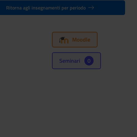
Ritorna agli insegnamenti per periodo
Moodle
Seminari
0