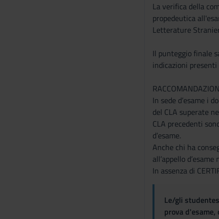
o
La verifica della com
propedeutica all'esa
Letterature Straniere
Il punteggio finale 
indicazioni presenti
RACCOMANDAZIONI 
In sede d’esame i doc
del CLA superate nel
CLA precedenti sono 
d’esame.
Anche chi ha consegu
all’appello d’esame
In assenza di CERTI
Le/gli studentes
prova d'esame, d