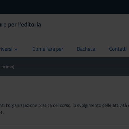
re per l'editoria
riversi
Come fare per
Bacheca
Contatti
current
current
current
l primo)
ti l'organizzazione pratica del corso, lo svolgimento delle attività 
e.