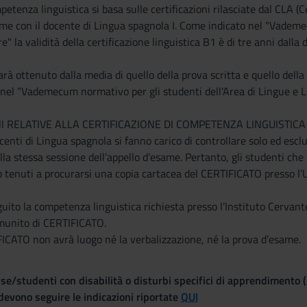
petenza linguistica si basa sulle certificazioni rilasciate dal CLA (
me con il docente di Lingua spagnola I. Come indicato nel "Vademe
" la validità della certificazione linguistica B1 è di tre anni dall
sarà ottenuto dalla media di quello della prova scritta e quello dell
 nel “Vademecum normativo per gli studenti dell'Area di Lingue e L
RELATIVE ALLA CERTIFICAZIONE DI COMPETENZA LINGUISTICA
enti di Lingua spagnola si fanno carico di controllare solo ed esclus
la stessa sessione dell’appello d’esame. Pertanto, gli studenti ch
tenuti a procurarsi una copia cartacea del CERTIFICATO presso l’Uf
ito la competenza linguistica richiesta presso l’Instituto Cervan
 munito di CERTIFICATO.
FICATO non avrà luogo né la verbalizzazione, né la prova d’esame.
se/studenti con disabilità o disturbi specifici di apprendimento 
evono seguire le indicazioni riportate
QUI