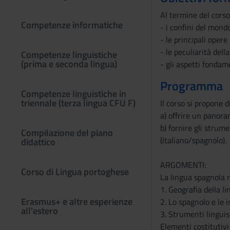
Al termine del corso
Competenze informatiche
- i confini del mondo
- le principali opere
- le peculiarità del
Competenze linguistiche
(prima e seconda lingua)
- gli aspetti fondam
Programma
Competenze linguistiche in
triennale (terza lingua CFU F)
Il corso si propone di
a) offrire un panora
b) fornire gli strum
Compilazione del piano
(italiano/spagnolo).
didattico
ARGOMENTI:
Corso di Lingua portoghese
La lingua spagnola ne
1. Geografia della l
Erasmus+ e altre esperienze
2. Lo spagnolo e le i
all'estero
3. Strumenti linguis
Elementi costitutivi