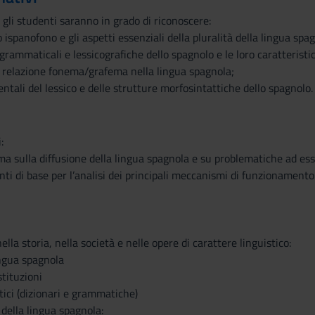
 gli studenti saranno in grado di riconoscere:
 ispanofono e gli aspetti essenziali della pluralità della lingua spag
 grammaticali e lessicografiche dello spagnolo e le loro caratteristi
la relazione fonema/grafema nella lingua spagnola;
entali del lessico e delle strutture morfosintattiche dello spagnolo.
:
ma sulla diffusione della lingua spagnola e su problematiche ad es
enti di base per l’analisi dei principali meccanismi di funzionamen
lla storia, nella società e nelle opere di carattere linguistico:
ingua spagnola
stituzioni
tici (dizionari e grammatiche)
 della lingua spagnola: