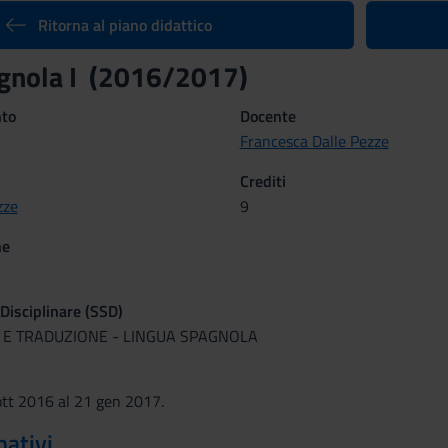
Ritorna al piano didattico
gnola I (2016/2017)
nto
Docente
Francesca Dalle Pezze
Crediti
zze
9
ne
 Disciplinare (SSD)
A E TRADUZIONE - LINGUA SPAGNOLA
tt 2016 al 21 gen 2017.
mativi