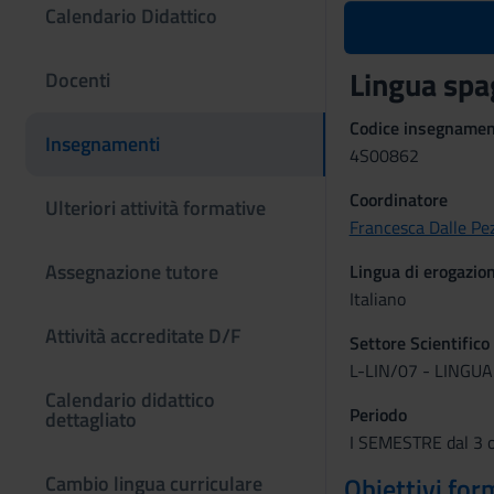
Calendario Didattico
Lingua spa
Docenti
Codice insegname
Insegnamenti
4S00862
Coordinatore
Ulteriori attività formative
Francesca Dalle Pe
Assegnazione tutore
Lingua di erogazio
Italiano
Attività accreditate D/F
Settore Scientifico
L-LIN/07 - LINGU
Calendario didattico
Periodo
dettagliato
I SEMESTRE dal 3 o
Cambio lingua curriculare
Obiettivi for