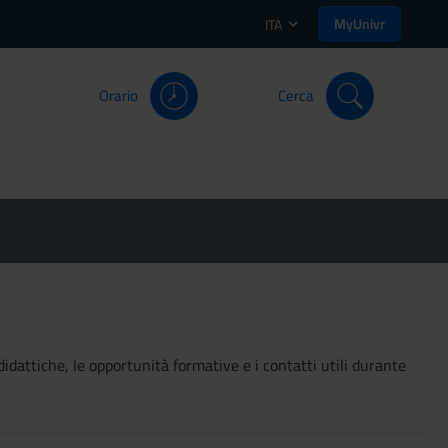
MyUnivr
ITA
Orario
Cerca
didattiche, le opportunità formative e i contatti utili durante