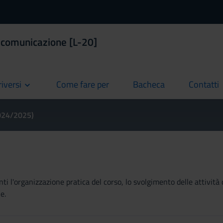
a comunicazione [L-20]
riversi
Come fare per
Bacheca
Contatti
current
current
current
2024/2025)
ti l'organizzazione pratica del corso, lo svolgimento delle attività 
e.