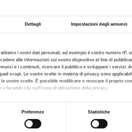
: Comprendere e comunicare il male nell’epoca della comunicazi
Dettagli
Impostazioni degli annunci
ndere in esame il celebre reportage di Hannah Arendt sul processo 
1, tematizzando alcune questioni cruciali per la comprensione del 
a popolazione civile, burocratizzazione dello sterminio, ‘banalità’ d
rga, questione dei crimini contro l’umanità, questione dei diritti 
rattiamo i vostri dati personali, ad esempio il vostro numero IP, 
zia penale internazionale). Inoltre il corso intende analizzare il re
dere alle informazioni sul vostro dispositivo al fine di pubblica
ndo i dilemmi inerenti alla comunicazione mass-mediatica di concetti
nunci e i contenuti, ricercare il pubblico e sviluppare i servizi. A
r quali scopi. Le vostre scelte in materia di privacy sono applicabi
to le vostre scelte. È possibile modificare o revocare il proprio 
 o facendo clic sull'icona di attivazione della privacy.
mo anche:
ità del male. Eichmann a Gerusalemme, Milano, Feltrinelli 2001.
oni sulla tua posizione geografica, con un'approssimazione di qu
Preferenze
Statistiche
Arendt, Collana Grandangolo, Milano, RCS libri 2013 (acquistabile
spositivo, scansionandolo attivamente alla ricerca di caratteristich
ere.it/saggistica/grandangolo/9sSsEWcVYekAAAFGeWkQp5Wp/ct