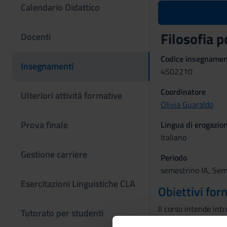
Calendario Didattico
Filosofia 
Docenti
Codice insegname
Insegnamenti
4S02210
Coordinatore
Ulteriori attività formative
Olivia Guaraldo
Prova finale
Lingua di erogazio
Italiano
Gestione carriere
Periodo
semestrino IA, Sem
Esercitazioni Linguistiche CLA
Obiettivi for
Il corso intende int
Tutorato per studenti
Prerequisiti: nozioni 