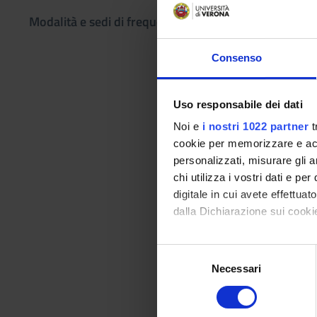
Programma
Modalità e sedi di frequenza
Contenuto del corso
Consenso
Il corso intende pre
Gerusalemme nel 196
genocidio, ruolo dell
Uso responsabile dei dati
(processo di Norimbe
Noi e
i nostri 1022 partner
t
odierna della giusti
cookie per memorizzare e acce
politico’, evidenzia
personalizzati, misurare gli an
testi.
chi utilizza i vostri dati e pe
digitale in cui avete effettua
dalla Dichiarazione sui cookie
Con il tuo consenso, vorrem
Testi di riferimento:
S
H. Arendt, La banal
raccogliere informazi
Necessari
e
O. Guaraldo, Hannah 
Identificare il tuo di
l
http://store.corri
digitali).
e