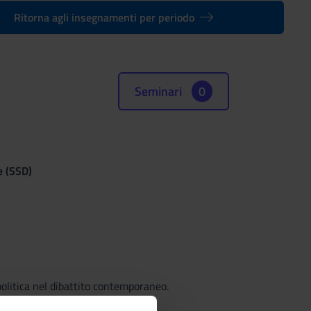
Ritorna agli insegnamenti per periodo
Seminari
0
e (SSD)
 politica nel dibattito contemporaneo.