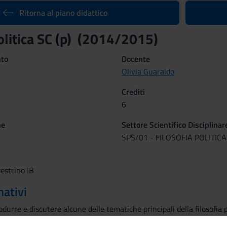
Ritorna al piano didattico
politica SC (p) (2014/2015)
nto
Docente
Olivia Guaraldo
Crediti
6
ne
Settore Scientifico Disciplinar
SPS/01 - FILOSOFIA POLITICA
estrino IB
mativi
rodurre e discutere alcune delle tematiche principali della filosofia
generali di storia della filosofia.