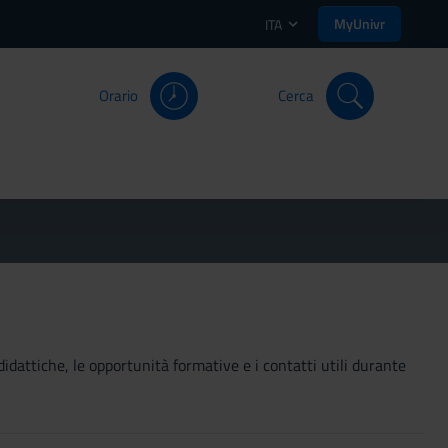
MyUnivr
ITA
Orario
Cerca
didattiche, le opportunità formative e i contatti utili durante