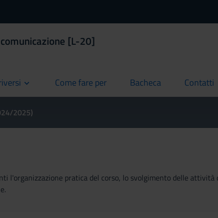
a comunicazione [L-20]
riversi
Come fare per
Bacheca
Contatti
current
current
current
2024/2025)
ti l'organizzazione pratica del corso, lo svolgimento delle attività 
e.