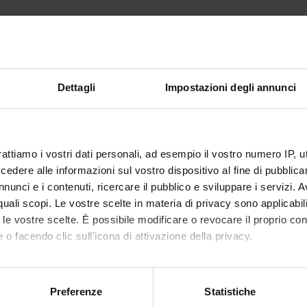
a proposizionale (b) Elementi di semantica logica (c) Elementi di logi
Dettagli
Impostazioni degli annunci
za
 meccanica. (b) Positivismo, convenzionalismo, empirismo logico, fal
zione, deduzione, abduzione (d) Scienza, filosofia e metafisica.
rattiamo i vostri dati personali, ad esempio il vostro numero IP, 
ti verranno pubblicati online nel "Diario della lezioni". Durante lo 
dere alle informazioni sul vostro dispositivo al fine di pubblica
 approfondimento e sull’eventuale materiale didattico integrativo.
nunci e i contenuti, ricercare il pubblico e sviluppare i servizi. A
to
r quali scopi. Le vostre scelte in materia di privacy sono applicabi
to le vostre scelte. È possibile modificare o revocare il proprio 
TITOLO
CASA EDITR
 o facendo clic sull'icona di attivazione della privacy.
 cura di)
Filosofia della scienza
Cortina
mo anche:
oni sulla tua posizione geografica, con un'approssimazione di qu
Preferenze
Statistiche
spositivo, scansionandolo attivamente alla ricerca di caratteristich