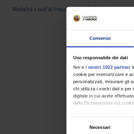
Programma
Modalità e sedi di frequenza
Logica
(a) Elementi di logic
Consenso
Filosofia della scien
(a) La nascita della
scientifiche (c) Indu
Uso responsabile dei dati
Noi e
i nostri 1022 partner
t
Gli argomenti tratta
cookie per memorizzare e acce
ulteriori letture di
personalizzati, misurare gli an
Testi di riferimen
chi utilizza i vostri dati e pe
digitale in cui avete effettua
AUTORE
dalla Dichiarazione sui cookie
G. Boniolo et al. (a
Con il tuo consenso, vorrem
S
raccogliere informazi
Necessari
e
Identificare il tuo di