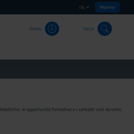
MyUnivr
ITA
Orario
Cerca
didattiche, le opportunità formative e i contatti utili durante