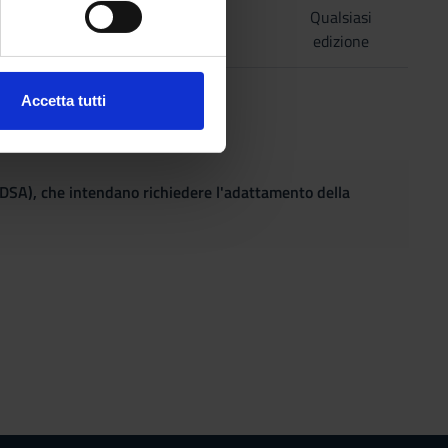
a
2013
Qualsiasi
edizione
ezione dettagli
. Puoi
Accetta tutti
l media e per analizzare il
ostri partner che si occupano
azioni che hai fornito loro o
(DSA), che intendano richiedere l'adattamento della