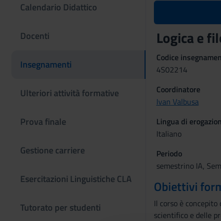
Calendario Didattico
Logica e fi
Docenti
Codice insegname
Insegnamenti
4S02214
Coordinatore
Ulteriori attività formative
Ivan Valbusa
Prova finale
Lingua di erogazio
Italiano
Gestione carriere
Periodo
semestrino IA, Sem
Esercitazioni Linguistiche CLA
Obiettivi for
Il corso è concepito
Tutorato per studenti
scientifico e delle 