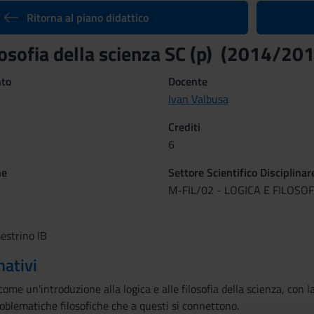
Ritorna al piano didattico
losofia della scienza SC (p) (2014/20
nto
Docente
Ivan Valbusa
Crediti
6
ne
Settore Scientifico Disciplinar
M-FIL/02 - LOGICA E FILOSO
estrino IB
mativi
 come un'introduzione alla logica e alle filosofia della scienza, con
problematiche filosofiche che a questi si connettono.