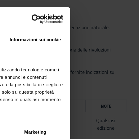
ca predicativa (d) Il calcolo della deduzione naturale.
Informazioni sui cookie
sificazionismo, operazionismo, teoria delle rivoluzioni
utilizzando tecnologie come i
svolgimento delle lezioni verranno fornite indicazioni su
re annunci e contenuti
vete la possibilità di scegliere
li solo su questa proprietà
consenso in qualsiasi momento
ICE
ANNO
ISBN
NOTE
2002
Qualsiasi
edizione
alche metro,
Marketing
e specifiche (impronte