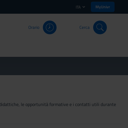
MyUnivr
ITA
Orario
Cerca
didattiche, le opportunità formative e i contatti utili durante