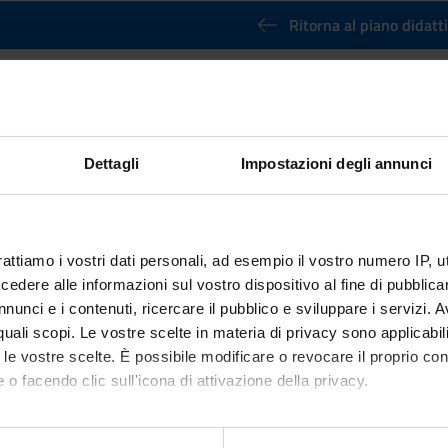
Ritorna al piano didatt
nola competenza linguistica - liv. B1 
2022/2023)
nto
Crediti
Dettagli
Impostazioni degli annunci
6
 Disciplinare (SSD)
rattiamo i vostri dati personali, ad esempio il vostro numero IP, 
dere alle informazioni sul vostro dispositivo al fine di pubblica
nunci e i contenuti, ricercare il pubblico e sviluppare i servizi. A
r quali scopi. Le vostre scelte in materia di privacy sono applicabi
to le vostre scelte. È possibile modificare o revocare il proprio 
 o facendo clic sull'icona di attivazione della privacy.
mo anche: