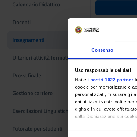
Calendario Didattico
Lingua spag
Docenti
nell'A.A. 
Insegnamenti
Codice insegname
Consenso
4S000983
Ulteriori attività formative
Settore Scientifico
Uso responsabile dei dati
- - -
Prova finale
Noi e
i nostri 1022 partner
t
cookie per memorizzare e acce
Gestione carriere
personalizzati, misurare gli an
chi utilizza i vostri dati e pe
digitale in cui avete effettua
Esercitazioni Linguistiche CLA
dalla Dichiarazione sui cookie
Tutorato per studenti
Con il tuo consenso, vorrem
S