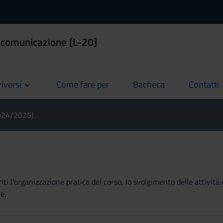
a comunicazione [L-20]
riversi
Come fare per
Bacheca
Contatti
current
current
current
2024/2025)
ti l'organizzazione pratica del corso, lo svolgimento delle attività 
e.