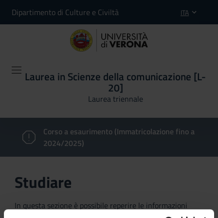
Dipartimento di Culture e Civiltà
ITA
Laurea in Scienze della comunicazione [L-
20]
Laurea triennale
Corso a esaurimento (Immatricolazione fino a
2024/2025)
Studiare
In questa sezione è possibile reperire le informazioni
riguardanti l'organizzazione pratica del corso, lo