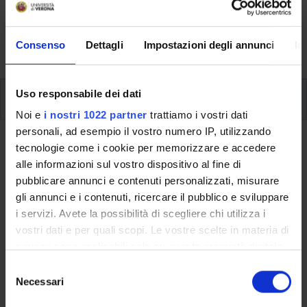
svolgimento delle attività didattiche, le opportunità
formative e i contatti utili durante tutto il percorso di
Consenso
Dettagli
Impostazioni degli annunci
In
studi, fino al conseguimento del titolo finale.
Uso responsabile dei dati
Insegnamenti
Noi e
i nostri 1022 partner
trattiamo i vostri dati
personali, ad esempio il vostro numero IP, utilizzando
Ritorna al piano didattico
tecnologie come i cookie per memorizzare e accedere
alle informazioni sul vostro dispositivo al fine di
pubblicare annunci e contenuti personalizzati, misurare
Ritorna agli insegnamenti per periodo
gli annunci e i contenuti, ricercare il pubblico e sviluppare
Letterature comparate sc (i)
i servizi. Avete la possibilità di scegliere chi utilizza i
vostri dati e per quali scopi. Le vostre scelte in materia di
Codice insegnamento
Crediti
privacy sono applicabili solo su questa proprietà digitale
4S008061
6
in cui avete effettuato le vostre scelte. È possibile
S
modificare o revocare il proprio consenso in qualsiasi
Necessari
e
L'insegnamento è mutuato dall'insegnamento
Letterature
momento dalla Dichiarazione sui cookie o facendo clic
l
comparate (i)
(2023/2024) - Laurea in Lettere [L-10]