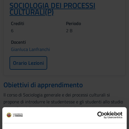
SOCIOLOGIA DEI PROCESSI
CULTURALI(P)
Crediti
Periodo
6
2 B
Docenti
Gianluca Lanfranchi
Orario Lezioni
Obiettivi di apprendimento
Il corso di Sociologia generale e dei processi culturali si
propone di introdurre le studentesse e gli studenti allo studio
scientifico della società. A partire dalla distinzione tra “senso
comune” e “scienza sociale”, il corso si svilupperà lungo le
seguenti direttrici fondamentali. 1. I fondamenti teorici del