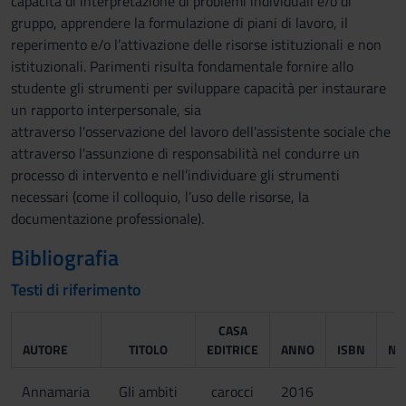
capacità di interpretazione di problemi individuali e/o di
gruppo, apprendere la formulazione di piani di lavoro, il
reperimento e/o l’attivazione delle risorse istituzionali e non
istituzionali. Parimenti risulta fondamentale fornire allo
studente gli strumenti per sviluppare capacità per instaurare
un rapporto interpersonale, sia
attraverso l'osservazione del lavoro dell'assistente sociale che
attraverso l'assunzione di responsabilità nel condurre un
processo di intervento e nell’individuare gli strumenti
necessari (come il colloquio, l’uso delle risorse, la
documentazione professionale).
Bibliografia
Testi di riferimento
CASA
AUTORE
TITOLO
EDITRICE
ANNO
ISBN
NO
Annamaria
Gli ambiti
carocci
2016