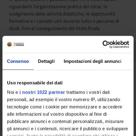
riguardanti l'organizzazione pratica del corso, lo
svolgimento delle attività didattiche, le opportunità
formative e i contatti utili durante tutto il percorso di
studi, fino al conseguimento del titolo finale.
Insegnamenti
Consenso
Dettagli
Impostazioni degli annunci
In
Ritorna al piano didattico
Uso responsabile dei dati
Ritorna agli insegnamenti per periodo
Noi e
i nostri 1022 partner
trattiamo i vostri dati
personali, ad esempio il vostro numero IP, utilizzando
Lingua russa competenza
tecnologie come i cookie per memorizzare e accedere
linguistica - liv. B2 (2021/2022)
alle informazioni sul vostro dispositivo al fine di
pubblicare annunci e contenuti personalizzati, misurare
Codice insegnamento
Docente
gli annunci e i contenuti, ricercare il pubblico e sviluppare
4S003513
Non ancora assegnato
i servizi. Avete la possibilità di scegliere chi utilizza i