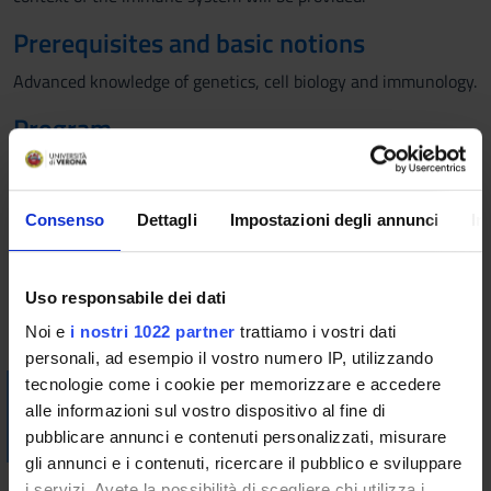
Prerequisites and basic notions
Advanced knowledge of genetics, cell biology and immunology.
Program
my lesson will focus on the slan+monocytes, on which factors
they produce and on the stimuli inducing them, on the role of
slan+monocytes in pathology, particularly in tumors.
Consenso
Dettagli
Impostazioni degli annunci
In
Bibliography
Uso responsabile dei dati
Vai alla bibliografia
Noi e
i nostri 1022 partner
trattiamo i vostri dati
personali, ad esempio il vostro numero IP, utilizzando
tecnologie come i cookie per memorizzare e accedere
Visualizza la bibliografia con Leganto, strumento che il
alle informazioni sul vostro dispositivo al fine di
Sistema Bibliotecario mette a disposizione per recuperare i
pubblicare annunci e contenuti personalizzati, misurare
testi in programma d'esame in modo semplice e innovativo.
gli annunci e i contenuti, ricercare il pubblico e sviluppare
i servizi. Avete la possibilità di scegliere chi utilizza i