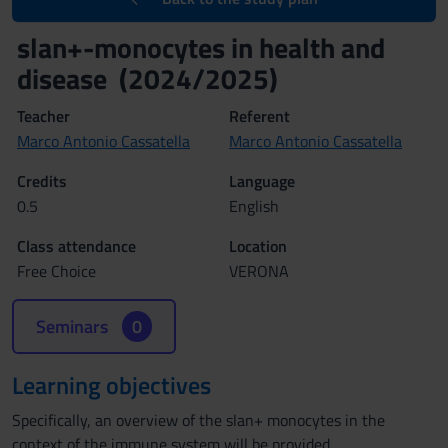
slan+-monocytes in health and
disease (2024/2025)
Teacher
Referent
Marco Antonio Cassatella
Marco Antonio Cassatella
Credits
Language
0.5
English
Class attendance
Location
Free Choice
VERONA
Seminars
0
Learning objectives
Specifically, an overview of the slan+ monocytes in the
context of the immune system will be provided.