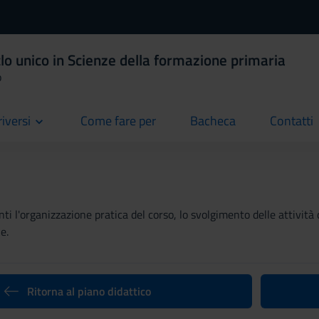
lo unico in Scienze della formazione primaria
o
riversi
Come fare per
Bacheca
Contatti
current
current
current
ti l'organizzazione pratica del corso, lo svolgimento delle attività 
e.
Ritorna al piano didattico