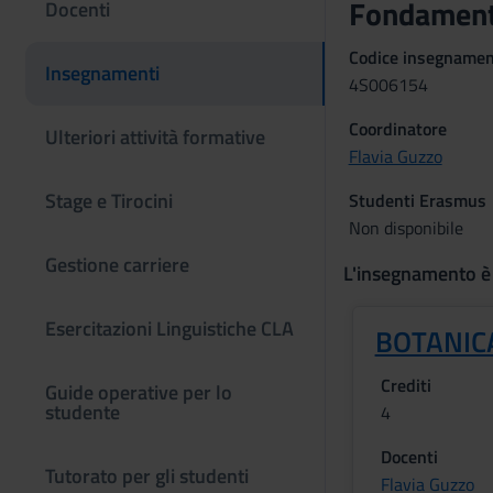
Fondamenti
Docenti
Codice insegname
Insegnamenti
4S006154
Coordinatore
Ulteriori attività formative
Flavia Guzzo
Stage e Tirocini
Studenti Erasmus
Non disponibile
Gestione carriere
L'insegnamento è
Esercitazioni Linguistiche CLA
BOTANIC
Crediti
Guide operative per lo
studente
4
Docenti
Tutorato per gli studenti
Flavia Guzzo