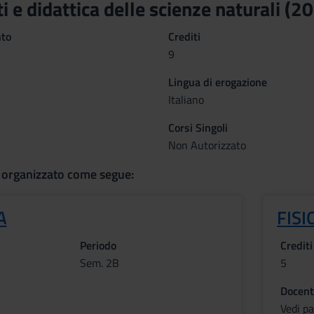
 e didattica delle scienze naturali (
nto
Crediti
9
Lingua di erogazione
Italiano
Corsi Singoli
Non Autorizzato
 organizzato come segue:
A
FISI
Periodo
Crediti
Sem. 2B
5
Docent
Vedi p