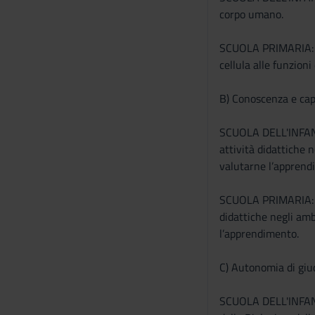
s
corpo umano.
e
n
SCUOLA PRIMARIA: Al 
s
cellula alle funzioni
o
B) Conoscenza e cap
SCUOLA DELL'INFANZI
attività didattiche 
valutarne l’apprend
SCUOLA PRIMARIA: Al
didattiche negli amb
l’apprendimento.
C) Autonomia di giu
SCUOLA DELL'INFANZIA