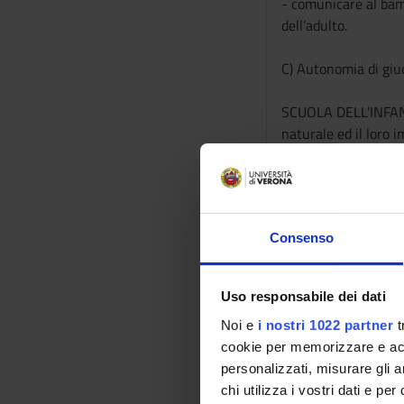
- comunicare al bamb
dell’adulto.
C) Autonomia di giu
SCUOLA DELL'INFANZI
naturale ed il loro 
atteggiamenti rispet
SCUOLA PRIMARIA: Al
naturale ed il loro 
Consenso
atteggiamenti rispet
D) Abilità comunica
Uso responsabile dei dati
Noi e
i nostri 1022 partner
t
SCUOLA DELL'INFANZIA
cookie per memorizzare e acce
studiate, ai bambini
personalizzati, misurare gli an
chi utilizza i vostri dati e pe
SCUOLA PRIMARIA: Al 