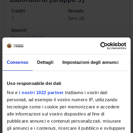
Crediti
Periodo
1
Sem. 2A
Docenti
Emanuela Tenca
Orario Lezioni
Consenso
Dettagli
Impostazioni degli annunci
In
Laboratorio [Gruppo 4]
Uso responsabile dei dati
Noi e
i nostri 1022 partner
trattiamo i vostri dati
Crediti
Periodo
personali, ad esempio il vostro numero IP, utilizzando
1
Sem. 2A
tecnologie come i cookie per memorizzare e accedere
Docenti
alle informazioni sul vostro dispositivo al fine di
Emanuela Tenca
pubblicare annunci e contenuti personalizzati, misurare
gli annunci e i contenuti, ricercare il pubblico e sviluppare