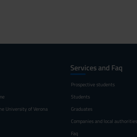
Services and Faq
Prospective students
me
Students
he University of Verona
Graduates
Companies and local authoritie
Faq