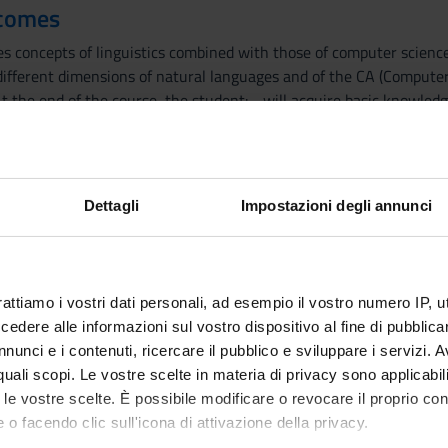
tcomes
es concepts of linguistics combined with those of computer science.
 different dimensions of natural languages and of the CA (Computer
t the end of the course, the student: - will acquire basic knowle
 - will apply the knowledge using some tools during class for the re
thinking about theories, methods and tools; - will be able to comm
a and IT processes; - will be able to find out more autonomously fu
Dettagli
Impostazioni degli annunci
general linguistics
on
logy, texts and web
rattiamo i vostri dati personali, ad esempio il vostro numero IP, 
 inquiries, 'dialectology'
dere alle informazioni sul vostro dispositivo al fine di pubblica
nunci e i contenuti, ricercare il pubblico e sviluppare i servizi. A
nce
r quali scopi. Le vostre scelte in materia di privacy sono applicabi
a, Linguaggio e comunicazione. Introduzione alla lingusitica, Bologn
to le vostre scelte. È possibile modificare o revocare il proprio 
 o facendo clic sull'icona di attivazione della privacy.
urther material