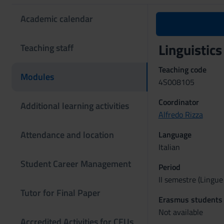
Academic calendar
Linguistic
Teaching staff
Teaching code
Modules
4S008105
Coordinator
Additional learning activities
Alfredo Rizza
Attendance and location
Language
Italian
Student Career Management
Period
II semestre (Lingue
Tutor for Final Paper
Erasmus students
Not available
Accredited Activities for CFUs