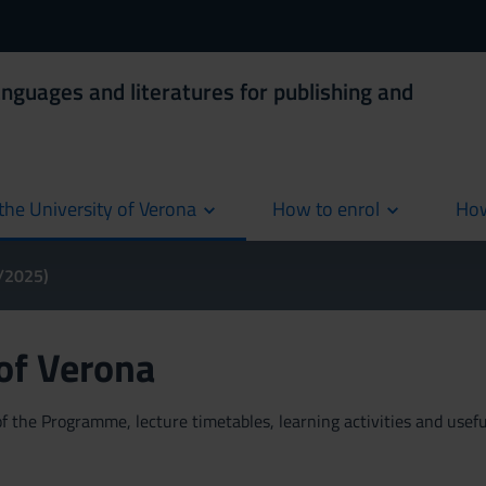
anguages and literatures for publishing and
the University of Verona
How to enrol
How
cur
4/2025)
 of Verona
 the Programme, lecture timetables, learning activities and useful