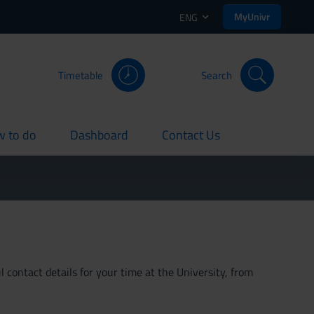
MyUnivr
ENG
Timetable
Search
 to do
Dashboard
Contact Us
rent
current
current
 contact details for your time at the University, from