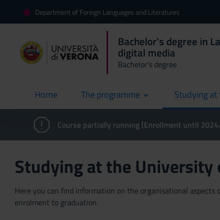
Department of Foreign Languages and Literatures
Bachelor's degree in L
digital media
Bachelor's degree
Home
The programme
Studying at 
current
Course partially running (Enrollment until 202
Studying at the University
Here you can find information on the organisational aspects of
enrolment to graduation.