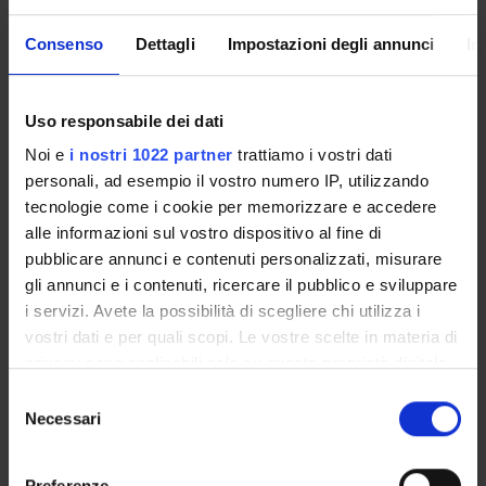
in relazione a misure di valutazione e Regressione, e.g., RMSE
(Root Mean Square Error), MAE, Rsquared e adjusted
Consenso
Dettagli
Impostazioni degli annunci
In
Rsquared) -consocere le basi in ambito addestramento
supervisionato, e.g., matrice di confusione, accuratezza,
precision, recall, F1, Curve precision-recall, ROC, average
Uso responsabile dei dati
precision, CMC NLP: Bleu, Spice
Noi e
i nostri 1022 partner
trattiamo i vostri dati
Prerequisiti e nozioni di base
personali, ad esempio il vostro numero IP, utilizzando
tecnologie come i cookie per memorizzare e accedere
Lo studente dovrebbe avere conoscenze di base in analisi
alle informazioni sul vostro dispositivo al fine di
matematica, algebra lineare, probabilità e statistica.
pubblicare annunci e contenuti personalizzati, misurare
gli annunci e i contenuti, ricercare il pubblico e sviluppare
Programma
i servizi. Avete la possibilità di scegliere chi utilizza i
- Introduction to Machine Learning: basics, terminology,
vostri dati e per quali scopi. Le vostre scelte in materia di
performance metrics, inductive bias
privacy sono applicabili solo su questa proprietà digitale
- Bayesian decision theory
in cui avete effettuato le vostre scelte. È possibile
S
- Parametric learning
modificare o revocare il proprio consenso in qualsiasi
Necessari
e
- Support Vector Machines
momento dalla Dichiarazione sui cookie o facendo clic
l
- Artificial Neural Networks
sull'icona di attivazione della privacy.
e
Preferenze