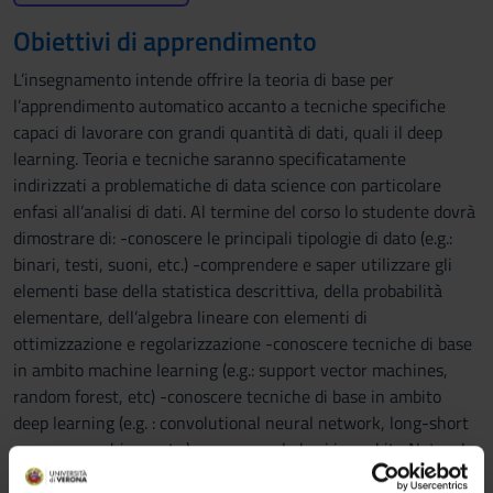
Obiettivi di apprendimento
L’insegnamento intende offrire la teoria di base per
l’apprendimento automatico accanto a tecniche specifiche
capaci di lavorare con grandi quantità di dati, quali il deep
learning. Teoria e tecniche saranno specificatamente
indirizzati a problematiche di data science con particolare
enfasi all’analisi di dati. Al termine del corso lo studente dovrà
dimostrare di: -conoscere le principali tipologie di dato (e.g.:
binari, testi, suoni, etc.) -comprendere e saper utilizzare gli
elementi base della statistica descrittiva, della probabilità
elementare, dell’algebra lineare con elementi di
ottimizzazione e regolarizzazione -conoscere tecniche di base
in ambito machine learning (e.g.: support vector machines,
random forest, etc) -conoscere tecniche di base in ambito
deep learning (e.g. : convolutional neural network, long-short
memory machines, etc.) -conoscere le basi in ambito Natural
Language Processing per, e.g., sentiment analysis -avere basi