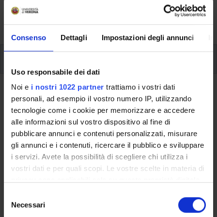
formative e i contatti utili durante tutto il percorso di
studi, fino al conseguimento del titolo finale.
Consenso
Dettagli
Impostazioni degli annunci
In
Insegnamenti
Uso responsabile dei dati
Noi e
i nostri 1022 partner
trattiamo i vostri dati
Ritorna al piano didattico
personali, ad esempio il vostro numero IP, utilizzando
Sociologia della comunicazione (i)
tecnologie come i cookie per memorizzare e accedere
alle informazioni sul vostro dispositivo al fine di
(Sarà attivato
pubblicare annunci e contenuti personalizzati, misurare
nell'A.A. 2011/2012)
gli annunci e i contenuti, ricercare il pubblico e sviluppare
i servizi. Avete la possibilità di scegliere chi utilizza i
Codice insegnamento
Crediti
vostri dati e per quali scopi. Le vostre scelte in materia di
4S02192
6
privacy sono applicabili solo su questa proprietà digitale
in cui avete effettuato le vostre scelte. È possibile
Settore Scientifico Disciplinare (SSD)
S
modificare o revocare il proprio consenso in qualsiasi
Necessari
e
SPS/08 - SOCIOLOGIA DEI PROCESSI CULTURALI E
momento dalla Dichiarazione sui cookie o facendo clic