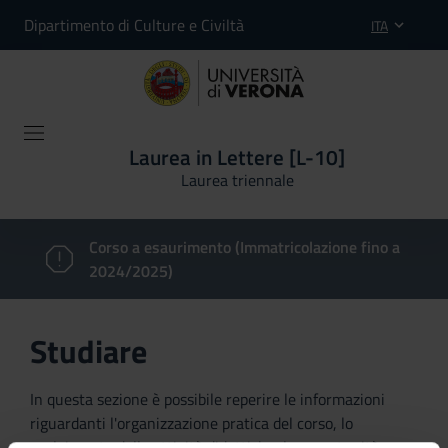
Dipartimento di Culture e Civiltà
ITA
Laurea in Lettere [L-10]
Laurea triennale
Corso a esaurimento (Immatricolazione fino a
2024/2025)
Studiare
In questa sezione è possibile reperire le informazioni
riguardanti l'organizzazione pratica del corso, lo
svolgimento delle attività didattiche, le opportunità