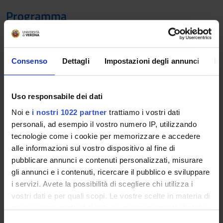
Programma
Prerequisiti: nessuno
Titolo: «Manifestazione sensibile dell’idea». La bellezza tra
Consenso
Dettagli
Impostazioni degli annunci
In
mimesis e ratio nella storia della filosofia e nell’Estetica di
Hegel
Uso responsabile dei dati
Contenuto del corso:
Noi e
i nostri 1022 partner
trattiamo i vostri dati
La prima parte del corso presenta una riflessione sui diversi
personali, ad esempio il vostro numero IP, utilizzando
rapporti tra mimesis e ratio focalizzando su alcuni passaggi
tecnologie come i cookie per memorizzare e accedere
storici fondamentali (Platone, Aristotele, Cartesio,
alle informazioni sul vostro dispositivo al fine di
razionalismo, empirismo, Baumgarten). Verranno poi presi in
pubblicare annunci e contenuti personalizzati, misurare
esame concetti fondamentali anche dell’estetica
gli annunci e i contenuti, ricercare il pubblico e sviluppare
contemporanea quali il sublime e il genio così come sono stati
i servizi. Avete la possibilità di scegliere chi utilizza i
definiti da Kant e messi all’opera da Goethe. La seconda parte
vostri dati e per quali scopi. Le vostre scelte in materia di
si occupa dell’Estetica di Hegel, pietra miliare del pensiero
privacy sono applicabili solo su questa proprietà digitale
filosofico, che viene analizzata a partire dalle principali
in cui avete effettuato le vostre scelte. È possibile
S