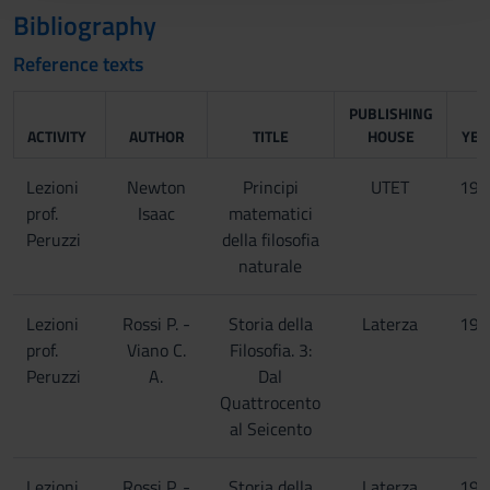
con altre informazioni che hai fornito loro o che hanno
Bibliography
raccolto dal tuo utilizzo dei loro servizi.
Reference texts
PUBLISHING
ACTIVITY
AUTHOR
TITLE
HOUSE
YEA
Lezioni
Newton
Principi
UTET
196
prof.
Isaac
matematici
Peruzzi
della filosofia
naturale
Lezioni
Rossi P. -
Storia della
Laterza
199
prof.
Viano C.
Filosofia. 3:
Peruzzi
A.
Dal
Quattrocento
al Seicento
Lezioni
Rossi P. -
Storia della
Laterza
199