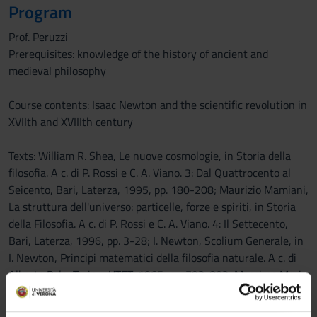
Program
Prof. Peruzzi
Prerequisites: knowledge of the history of ancient and
medieval philosophy
Course contents: Isaac Newton and the scientific revolution in
XVIIth and XVIIIth century
Texts: William R. Shea, Le nuove cosmologie, in Storia della
filosofia. A c. di P. Rossi e C. A. Viano. 3: Dal Quattrocento al
Seicento, Bari, Laterza, 1995, pp. 180-208; Maurizio Mamiani,
La struttura dell'universo: particelle, forze e spiriti, in Storia
della Filosofia. A c. di P. Rossi e C. A. Viano. 4: Il Settecento,
Bari, Laterza, 1996, pp. 3-28; I. Newton, Scolium Generale, in
I. Newton, Principi matematici della filosofia naturale. A c. di
Alberto Pala, Torino, UTET, 1965, pp. 793-802; Massimo Mori,
Storia della Filosofia moderna, Roma-Bari, Laterza, 2005 (rist.
2009), capitoli 5-16 (da Cartesio a Kant)