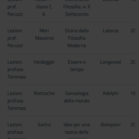
prof.
Viano C.
Filosofia. 4: Il
Peruzzi
A.
Settecento
Lezioni
Mori
Storia della
Laterza
200
prof.
Massimo
Filosofia
Peruzzi
Moderna
Lezioni
Heidegger
Essere e
Longanesi
200
prof.ssa
tempo
Tommasi
Lezioni
Nietzsche
Genealogia
Adelphi
199
prof.ssa
della morale
Tommasi
Lezioni
Sartre
Idee per una
Bompiani
200
prof.ssa
teoria delle