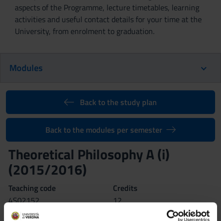
aspects of the Programme, lecture timetables, learning
activities and useful contact details for your time at the
University, from enrolment to graduation.
Modules
Back to the study plan
Back to the modules per semester
Theoretical Philosophy A (i)
(2015/2016)
Teaching code
Credits
4S02152
12
Coordinator
Language