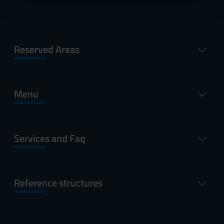
pubblicità e social media, i quali potrebbero combinarle
con altre informazioni che hai fornito loro o che hanno
raccolto dal tuo utilizzo dei loro servizi.
Reserved Areas
Menu
Services and Faq
Reference structures