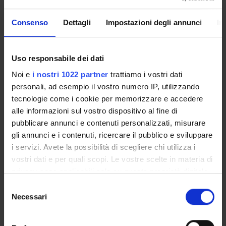
Ferdinando Luigi Marcolungo
Italian
Consenso
Dettagli
Impostazioni degli annunci
In
Seminars
0
Uso responsabile dei dati
The teaching is organized as follows:
Noi e
i nostri 1022 partner
trattiamo i vostri dati
personali, ad esempio il vostro numero IP, utilizzando
II MODULO PARTE (II)
tecnologie come i cookie per memorizzare e accedere
alle informazioni sul vostro dispositivo al fine di
Credits
Period
pubblicare annunci e contenuti personalizzati, misurare
6
Sem. IA
gli annunci e i contenuti, ricercare il pubblico e sviluppare
Academic staff
i servizi. Avete la possibilità di scegliere chi utilizza i
vostri dati e per quali scopi. Le vostre scelte in materia di
Ferdinando Luigi Marcolungo
privacy sono applicabili solo su questa proprietà digitale
in cui avete effettuato le vostre scelte. È possibile
S
modificare o revocare il proprio consenso in qualsiasi
Necessari
I MODULO PARTE (I)
e
momento dalla Dichiarazione sui cookie o facendo clic
l
sull'icona di attivazione della privacy.
Credits
Period
e