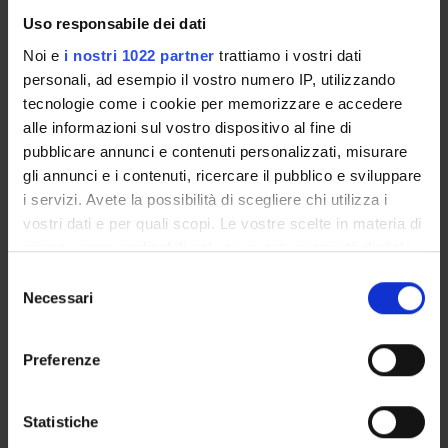
Required reading for students attending the course:
Uso responsabile dei dati
1) Storia del cristianesimo. 1. L’età antica, edited by Emanuela
Noi e
i nostri 1022 partner
trattiamo i vostri dati
Prinzivalli, Carocci Editore, Roma 2015, only the sections
personali, ad esempio il vostro numero IP, utilizzando
listed below:
tecnologie come i cookie per memorizzare e accedere
- Enrico Norelli, Gesù di Nazaret, pp. 33-68.
alle informazioni sul vostro dispositivo al fine di
- Ewa Wipszycka, Il consolidamento degli episcopati nella
pubblicare annunci e contenuti personalizzati, misurare
grandi città cristiane, pp. 251-280.
gli annunci e i contenuti, ricercare il pubblico e sviluppare
- Fabrizio Vecoli, Il Monachesimo antico, pp. 281-307.
i servizi. Avete la possibilità di scegliere chi utilizza i
- Teresa Sardella, Il cristianesimo in Occidente dalla fine
vostri dati e per quali scopi. Le vostre scelte in materia di
dell’impero ai regni romano-barbarici, pp. 329-358.
privacy sono applicabili solo su questa proprietà digitale
- Adele Monaci Castagno, Ideali di perfezione, modelli di vita e
in cui avete effettuato le vostre scelte. È possibile
S
sviluppo del culto dei santi, pp. 411-433.
modificare o revocare il proprio consenso in qualsiasi
Necessari
e
- Immacolata Aulisa, Le forme e i luoghi della pietà religiosa,
momento dalla Dichiarazione sui cookie o facendo clic
l
pp. 435-460.
sull'icona di attivazione della privacy.
e
Preferenze
z
2) Storia del cristianesimo. 2. L’età medievale, a cura di Marina
Con il tuo consenso, vorremmo anche:
i
Benedetti, Carocci Editore, Roma 2015, the entire book, but
raccogliere informazioni sulla tua posizione
o
Statistiche
especially the contributions by Rosa Maria Parrinello, Alfredo
geografica, con un'approssimazione di qualche
n