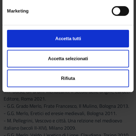
Lucioni, Luigi Canetti, François Bougard, Grado Giovanni
metro,
e
Merlo, Maria Clara Rossi, Giuseppe Ligato, Nora Berend, Anna
Marketing
Identificare il tuo dispositivo, scansionandolo
d
Benvenuti, Marina Benedetti.
attivamente alla ricerca di caratteristiche specifiche
e
(impronte digitali).
l
c
Approfondisci come vengono elaborati i tuoi dati personali
Accetta tutti
o
e imposta le tue preferenze nella
sezione dettagli
. Puoi
n
modificare o ritirare il tuo consenso in qualsiasi momento
Required reading for students not attending the course:
s
dalla Dichiarazione sui cookie.
Accetta selezionati
e
In addition to the essays contained in the two manuals
n
Utilizziamo i cookie per personalizzare contenuti ed
mentioned above, it is recommended that students read one
Rifiuta
s
annunci, per fornire funzionalità dei social media e per
of the works listed below:
o
analizzare il nostro traffico. Condividiamo inoltre
M.T. Dolso, Gli ordini Mendicanti. Il secolo delle origini, Carocci
informazioni sul modo in cui utilizzi il nostro sito con i
Editore, Roma 2021.
nostri partner che si occupano di analisi dei dati web,
- G.G. Grado Merlo, Frate Francesco, Il Mulino, Bologna 2013.
pubblicità e social media, i quali potrebbero combinarle
- G.G. Merlo, Eretici ed eresie medievali, Bologna 2011.
con altre informazioni che hai fornito loro o che hanno
- M. Pellegrini, Vescovo e città. Una relzione nel medioevo
raccolto dal tuo utilizzo dei loro servizi.
italiano (secoli II-XIV), Milano 2009.
- G.G. Merlo, Valdo. L’eretico di Lione, Claudiana, Torino 2010.