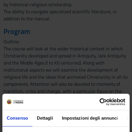
by historical-religious scholarship;
The ability to navigate specialized scientific literature, in
addition to the manual.
Program
Outline:
The course will look at the wider historical context in which
Christianity developed and spread in Antiquity, late Antiquity
and the Middle Ages (I to XV centuries). Along with
institutional aspects we will examine the development of
religious life and the ideas that animated Christianity in all its
components. Attention will also be devoted to moments of
transition, crisis and change, with a particular focus on the
early centuries of Christianity, on the reforms of the XI
century, the religious movements of the XII and XIII centuries ,
the rise of the Mendicant Orders, the crises of the XIV
Consenso
Dettagli
Impostazioni degli annunci
In
century.