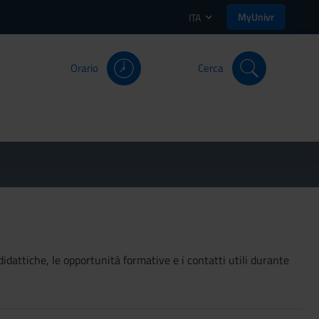
MyUnivr
ITA
Orario
Cerca
didattiche, le opportunità formative e i contatti utili durante