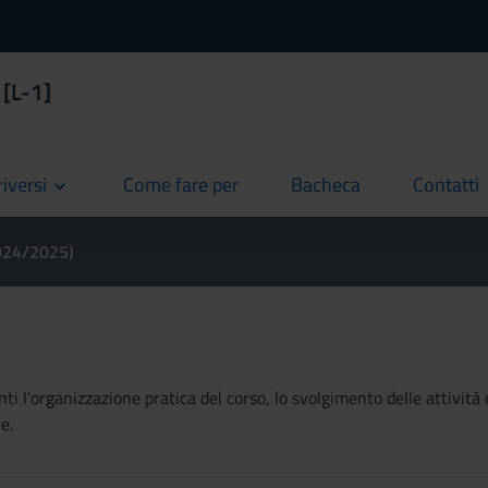
 [L-1]
riversi
Come fare per
Bacheca
Contatti
current
current
current
2024/2025)
ti l'organizzazione pratica del corso, lo svolgimento delle attività 
e.