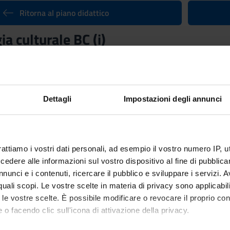
Ritorna al piano didattico
a culturale BC (i)
nto
Crediti
6
utuato dall'insegnamento
Antropologia culturale LT (i)
(2010/2011)
Dettagli
Impostazioni degli annunci
rattiamo i vostri dati personali, ad esempio il vostro numero IP, 
dere alle informazioni sul vostro dispositivo al fine di pubblica
nunci e i contenuti, ricercare il pubblico e sviluppare i servizi. A
r quali scopi. Le vostre scelte in materia di privacy sono applicabi
to le vostre scelte. È possibile modificare o revocare il proprio 
 o facendo clic sull'icona di attivazione della privacy.