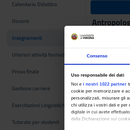
Calendario Didattico
Antropologi
Docenti
Codice insegname
Insegnamenti
4S02133
L'insegnamento è m
Ulteriori attività formative
Consenso
Prova finale
Uso responsabile dei dati
Noi e
i nostri 1022 partner
t
Gestione carriere
cookie per memorizzare e acce
personalizzati, misurare gli an
Esercitazioni Linguistiche CLA
chi utilizza i vostri dati e pe
digitale in cui avete effettua
dalla Dichiarazione sui cookie
Tutorato per studenti