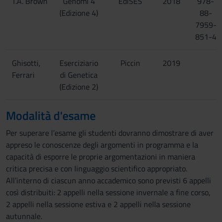
T.A. Brown
Genomi 4
EdiSES
2018
978-
(Edizione 4)
88-
7959-
851-4
Ghisotti,
Eserciziario
Piccin
2019
Ferrari
di Genetica
(Edizione 2)
Modalità d'esame
Per superare l’esame gli studenti dovranno dimostrare di aver
appreso le conoscenze degli argomenti in programma e la
capacità di esporre le proprie argomentazioni in maniera
critica precisa e con linguaggio scientifico appropriato.
All’interno di ciascun anno accademico sono previsti 6 appelli
così distribuiti: 2 appelli nella sessione invernale a fine corso,
2 appelli nella sessione estiva e 2 appelli nella sessione
autunnale.