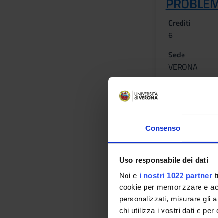
PROBLEM
Crediti
6
Sede
VERONA
Orario Lezio
Consenso
Obiettivi di
Obiettivo formativo 
Uso responsabile dei dati
epidemiologico/classi
con gli interventi t
Noi e
i nostri 1022 partner
t
cookie per memorizzare e acce
Anatomia Patologica
personalizzati, misurare gli an
Obiettivi formativi 
chi utilizza i vostri dati e pe