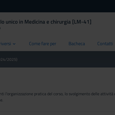
lo unico in Medicina e chirurgia [LM-41]
o
riversi
Come fare per
Bacheca
Contatti
current
current
current
2024/2025)
ti l'organizzazione pratica del corso, lo svolgimento delle attività 
e.