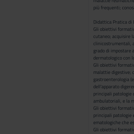
malattie reumatiche;
più frequenti; conos
Didattica Pratica d
Gli obiettivi forma
cutaneo; acquisire l
clinicostrumentali, 
grado di impostare 
dermatologico con lo
Gli obiettivi format
malattie digestive; 
gastroenterologia (e
dell'apparato digere
principali patologie 
ambulatoriali, e la m
Gli obiettivi formati
principali patologie
ematologiche che eso
Gli obiettivi format