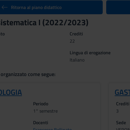
Ritorna al piano didattico
sistematica I (2022/2023)
nto
Crediti
22
Lingua di erogazione
Italiano
 organizzato come segue:
LOGIA
GAS
Periodo
Crediti
1° semestre
3
Docenti
Sede
Francesco Bellinato
VERO