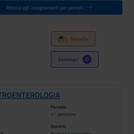
Ritorna agli insegnamenti per periodo
Moodle
Seminari
0
TROENTEROLOGIA
Periodo
1° semestre
Docenti
NA
Rachele Ciccocioppo