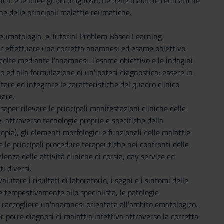
nica, e le linee guida diagnostiche delle malattie reumatiche
he delle principali malattie reumatiche.
 Reumatologia, e Tutorial Problem Based Learning
per effettuare una corretta anamnesi ed esame obiettivo
ccolte mediante l’anamnesi, l’esame obiettivo e le indagini
co ed alla formulazione di un’ipotesi diagnostica; essere in
re ed integrare le caratteristiche del quadro clinico
nare.
aper rilevare le principali manifestazioni cliniche delle
, attraverso tecnologie proprie e specifiche della
pia), gli elementi morfologici e funzionali delle malattie
re le principali procedure terapeutiche nei confronti delle
enza delle attività cliniche di corsia, day service ed
i diversi.
utare i risultati di laboratorio, i segni e i sintomi delle
e tempestivamente allo specialista, le patologie
r raccogliere un’anamnesi orientata all’ambito ematologico.
r porre diagnosi di malattia infettiva attraverso la corretta