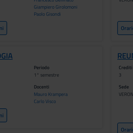
Giampiero Girolomoni
Paolo Gisondi
ni
Orari
GIA
REU
Periodo
Crediti
1° semestre
3
Docenti
Sede
Mauro Krampera
VERO
Carlo Visco
ni
Orari