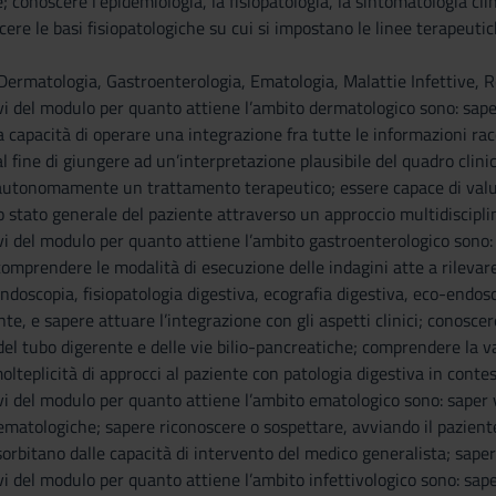
 conoscere l’epidemiologia, la fisiopatologia, la sintomatologia cli
cere le basi fisiopatologiche su cui si impostano le linee terapeutic
i Dermatologia, Gastroenterologia, Ematologia, Malattie Infettive,
tivi del modulo per quanto attiene l’ambito dermatologico sono: sa
a capacità di operare una integrazione fra tutte le informazioni ra
al fine di giungere ad un’interpretazione plausibile del quadro clini
autonomamente un trattamento terapeutico; essere capace di valuta
 stato generale del paziente attraverso un approccio multidiscipli
ivi del modulo per quanto attiene l’ambito gastroenterologico sono: s
comprendere le modalità di esecuzione delle indagini atte a rilevare
ndoscopia, fisiopatologia digestiva, ecografia digestiva, eco-endosco
nte, e sapere attuare l’integrazione con gli aspetti clinici; conosce
del tubo digerente e delle vie bilio-pancreatiche; comprendere la val
olteplicità di approcci al paziente con patologia digestiva in contest
vi del modulo per quanto attiene l’ambito ematologico sono: saper val
 ematologiche; sapere riconoscere o sospettare, avviando il pazient
rbitano dalle capacità di intervento del medico generalista; sape
ivi del modulo per quanto attiene l’ambito infettivologico sono: sape