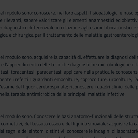
del mpdulo sono: conoscere, nei loro aspetti fisiopatologici e nosolo
rilevanti; sapere valorizzare gli elementi anamnestici ed obiettivi
r diagnostico differenziale in relazione agli esami laboratoristici e
gica e chirurgica per il trattamento delle malattie gastroenterolog
el modulo sono: acquisire la capacità di: effettuare la diagnosi dell
 l’apprendimento delle tecniche diagnostiche microbiologiche e la
esi, toracentesi, paracentesi; applicare nella pratica le conoscenz
mente i referti riguardanti emocolture, coprocolture, urocolture, l’
’esame del liquor cerebrospinale; riconoscere i quadri clinici delle pr
ella terapia antimicrobica delle principali malattie infettive.
del modulo sono: Conoscere le basi anatomo-funzionali delle strutt
i connettivi, del tessuto osseo e del liquido sinoviale; acquisire la
dei segni e dei sintomi distintivi; conoscere le indagini di laboratori