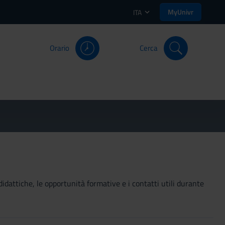
MyUnivr
ITA
Orario
Cerca
didattiche, le opportunità formative e i contatti utili durante