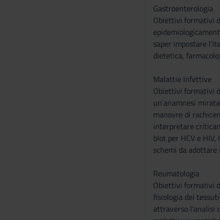
s
Gastroenterologia
e
Obiettivi formativi 
n
epidemiologicamente 
s
saper impostare l’ite
o
dietetica, farmacolo
Malattie Infettive
Obiettivi formativi d
un’anamnesi mirata e
manovre di rachicent
interpretare critica
blot per HCV e HIV, l
schemi da adottare n
Reumatologia
Obiettivi formativi 
fisiologia dei tessut
attraverso l’analisi 