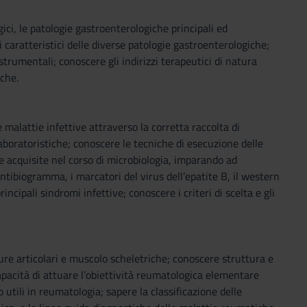
gici, le patologie gastroenterologiche principali ed
 caratteristici delle diverse patologie gastroenterologiche;
 strumentali; conoscere gli indirizzi terapeutici di natura
iche.
e malattie infettive attraverso la corretta raccolta di
boratoristiche; conoscere le tecniche di esecuzione delle
e acquisite nel corso di microbiologia, imparando ad
antibiogramma, i marcatori del virus dell’epatite B, il western
incipali sindromi infettive; conoscere i criteri di scelta e gli
ure articolari e muscolo scheletriche; conoscere struttura e
 capacità di attuare l’obiettività reumatologica elementare
o utili in reumatologia; sapere la classificazione delle