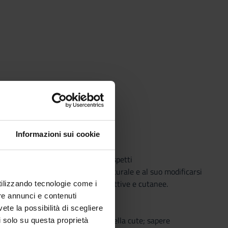
Informazioni sui cookie
onoscenze basilari relative agli aspetti
opatologici e clinici, alla storia naturale e al suo modificarsi
ergiche, gastroenterologiche, infettive e cutanee.
utilizzando tecnologie come i
re annunci e contenuti
vete la possibilità di scegliere
oni pigmentate e non pigmentate della cute; sapere
li solo su questa proprietà