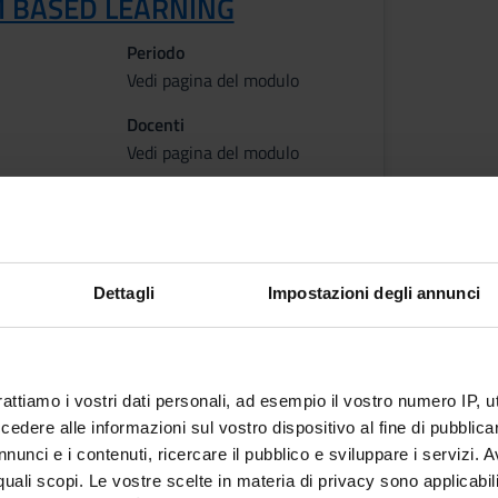
 BASED LEARNING
Periodo
Vedi pagina del modulo
Docenti
Vedi pagina del modulo
ni
Dettagli
Impostazioni degli annunci
 apprendimento
generale del corso è quello di apprendere e di sapere utilizzare le c
ficativi, agli approcci fisiopatologici, metodologici e diagnostici ist
erapeutici delle principali malattie ematologiche, reumatologico/all
rattiamo i vostri dati personali, ad esempio il vostro numero IP, 
dere alle informazioni sul vostro dispositivo al fine di pubblica
 I
nunci e i contenuti, ricercare il pubblico e sviluppare i servizi. A
del modulo sono: sapere riconoscere e descrivere le principali lesi
r quali scopi. Le vostre scelte in materia di privacy sono applicabi