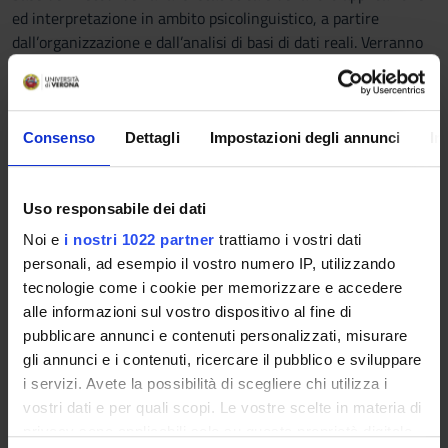
ed interpretazione in ambito psicolinguistico, a partire
dall’organizzazione e dall’analisi di basi di dati reali. Verranno
presentati e discussi i principali concetti del ragionamento
statistico, sia descrittivo che inferenziale, fornendo allo
studente gli strumenti operativi che lo rendano in grado di
effettuare autonomamente semplici analisi statistiche
Consenso
Dettagli
Impostazioni degli annunci
In
nell’ambito della linguistica sperimentale e delle scienze
umane, interpretandone e presentandone i risultati in
maniera critica. Risultati attesi - Organizzare un insieme di
Uso responsabile dei dati
dati reali e riconoscerne la tipologia e la struttura. -
Noi e
i nostri 1022 partner
trattiamo i vostri dati
Individuare gli strumenti ottimali da applicare nell’analisi
personali, ad esempio il vostro numero IP, utilizzando
empirica di una base di dati. - Applicare i principali metodi di
tecnologie come i cookie per memorizzare e accedere
analisi statistica descrittiva e inferenziale. - Interpretare in
alle informazioni sul vostro dispositivo al fine di
maniera critica i risultati di un’analisi statistica,
pubblicare annunci e contenuti personalizzati, misurare
contestualizzandoli con riferimento alla situazione reale in
gli annunci e i contenuti, ricercare il pubblico e sviluppare
esame nell’ambito della linguistica sperimentale. - Presentare
i servizi. Avete la possibilità di scegliere chi utilizza i
i risultati delle analisi in maniera efficace e appropriata.
vostri dati e per quali scopi. Le vostre scelte in materia di
privacy sono applicabili solo su questa proprietà digitale
Programma