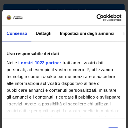
Back to the study plan
Lettering and typography
(2022/2023)
Consenso
Dettagli
Impostazioni degli annunci
In
Teaching code
Credits
4S007106
2
Uso responsabile dei dati
Language
Noi e
i nostri 1022 partner
trattiamo i vostri dati
Italian
personali, ad esempio il vostro numero IP, utilizzando
tecnologie come i cookie per memorizzare e accedere
Scientific Disciplinary Sector (SSD)
alle informazioni sul vostro dispositivo al fine di
M-STO/08 - ARCHIVAL SCIENCE, BIBLIOGRAPHY AND
pubblicare annunci e contenuti personalizzati, misurare
LIBRARIANSHIP
gli annunci e i contenuti, ricercare il pubblico e sviluppare
i servizi. Avete la possibilità di scegliere chi utilizza i
Program
vostri dati e per quali scopi. Le vostre scelte in materia di
This module will focus on lettering, i.e. all aspects of the
privacy sono applicabili solo su questa proprietà digitale
typeface: anatomy and shape, history and correct usage, also
in cui avete effettuato le vostre scelte. È possibile
S