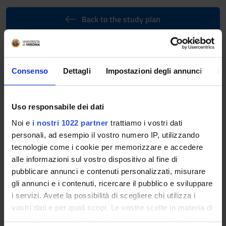
Back to the study plan
Publishing distribution
(2022/2023)
Consenso
Dettagli
Impostazioni degli annunci
In
Teaching code
Credits
4S009398
1
Uso responsabile dei dati
Language
Italian
Noi e
i nostri 1022 partner
trattiamo i vostri dati
personali, ad esempio il vostro numero IP, utilizzando
Scientific Disciplinary Sector (SSD)
tecnologie come i cookie per memorizzare e accedere
M-STO/08 - ARCHIVAL SCIENCE, BIBLIOGRAPHY AND
alle informazioni sul vostro dispositivo al fine di
LIBRARIANSHIP
pubblicare annunci e contenuti personalizzati, misurare
gli annunci e i contenuti, ricercare il pubblico e sviluppare
Program
i servizi. Avete la possibilità di scegliere chi utilizza i
The module will deal with the role of modern organised
vostri dati e per quali scopi. Le vostre scelte in materia di
publishing distribution organisations and the relevant rules.
privacy sono applicabili solo su questa proprietà digitale