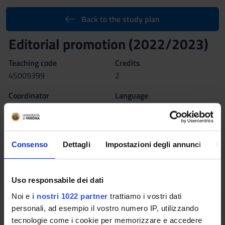
Back to the study plan
Editorial promotion (2022/2023)
Teaching code
Credits
4S009399
2
Coordinator
Language
Not yet assigned
Italian
Scientific Disciplinary Sector (SSD)
M-STO/08 - ARCHIVAL SCIENCE, BIBLIOGRAPHY AND
Consenso
Dettagli
Impostazioni degli annunci
In
LIBRARIANSHIP
The teaching is organized as follows:
Uso responsabile dei dati
PDE
Noi e
i nostri 1022 partner
trattiamo i vostri dati
personali, ad esempio il vostro numero IP, utilizzando
tecnologie come i cookie per memorizzare e accedere