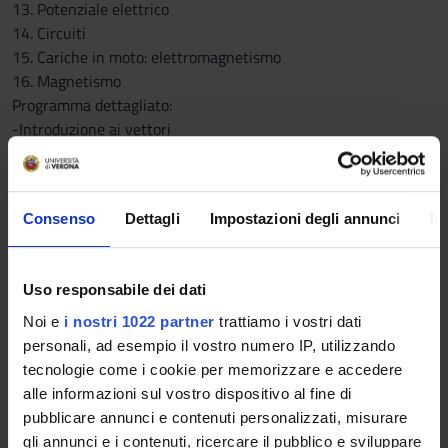
13. Potenziale elettrico
14. Circuiti
15. Cariche in moto: elettromagnetismo
16. Magnetismo
Programma dettagliato:
-Introduzione ai vettori
Analisi dimensionale, conversione delle unità, sistemi di
coordinate, ripasso di trigonometria, grandezze vettoriali e
scalari, prodotto scalare, somma di vettori, prodotto vettoriale:
Consenso
Dettagli
Impostazioni degli annunci
In
metodo grafico e metodo analitico.
-Moto
Velocità media e velocità istantanea, cenni sulle derivate,
Uso responsabile dei dati
velocità costante, accelerazione media e accelerazione
istantanea, corpi in caduta libera, vettori posizione-velocità-
Noi e
i nostri 1022 partner
trattiamo i vostri dati
accelerazione, moto del proiettile, particella in moto circolare
personali, ad esempio il vostro numero IP, utilizzando
uniforme, accelerazione tangenziale e radiale, velocità relativa
tecnologie come i cookie per memorizzare e accedere
e sistemi di riferimento.
alle informazioni sul vostro dispositivo al fine di
-Leggi del moto e leggi di Newton
pubblicare annunci e contenuti personalizzati, misurare
Concetto di Forza, Prima legge di Newton, concetto di massa,
gli annunci e i contenuti, ricercare il pubblico e sviluppare