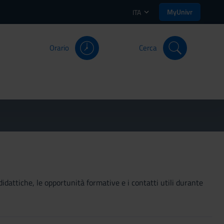
MyUnivr
ITA
Orario
Cerca
didattiche, le opportunità formative e i contatti utili durante