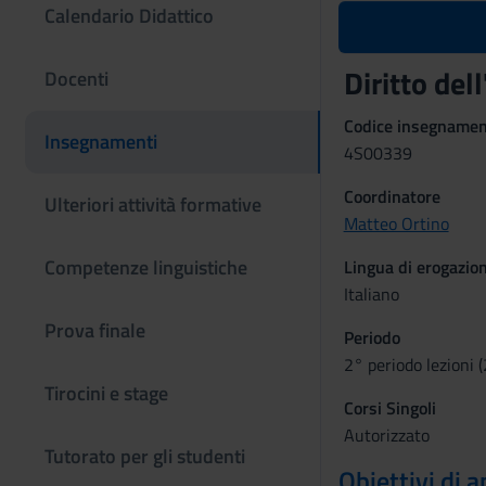
Calendario Didattico
Diritto de
Docenti
Codice insegname
Insegnamenti
4S00339
Coordinatore
Ulteriori attività formative
Matteo Ortino
Competenze linguistiche
Lingua di erogazio
Italiano
Prova finale
Periodo
2° periodo lezioni 
Tirocini e stage
Corsi Singoli
Autorizzato
Tutorato per gli studenti
Obiettivi di