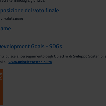
orretta terminologia giuridica.
mposizione del voto finale
 di valutazione
esame
Development Goals - SDGs
ontribuisce al perseguimento degli
Obiettivi di Sviluppo Sostenibi
ni su
www.univr.it/sostenibilita