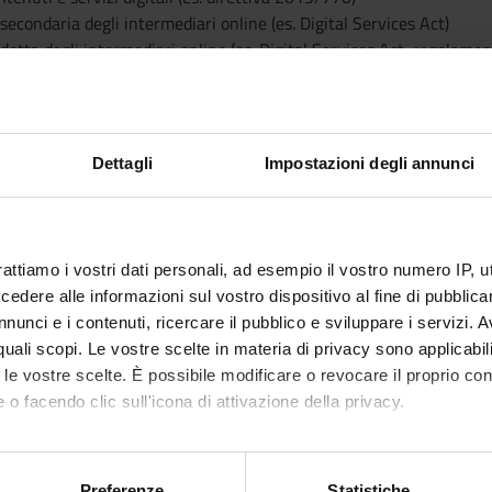
secondaria degli intermediari online (es. Digital Services Act)
ondotta degli intermediari online (es. Digital Services Act, regola
civile in caso di ricorso all’Intelligenza Artificiale (es. proposta dir
Dettagli
Impostazioni degli annunci
Visualizza la bibliografia con Leganto, strument
iografia
recuperare i testi in programma d'esame in mod
attiche
rattiamo i vostri dati personali, ad esempio il vostro numero IP, 
e si svolgerà con il supporto di slides e di materiali di studio previ
dere alle informazioni sul vostro dispositivo al fine di pubblica
ti saranno invitati a partecipare alla discussione sui vari temi intr
nunci e i contenuti, ricercare il pubblico e sviluppare i servizi. A
 di lavori svolti a casa.
r quali scopi. Le vostre scelte in materia di privacy sono applicabi
to le vostre scelte. È possibile modificare o revocare il proprio 
erifica dell'apprendimento
 o facendo clic sull'icona di attivazione della privacy.
’obiettivo di verificare il livello di raggiungimento degli obiettivi 
sterà in tre/quattro domande.
mo anche:
oni sulla tua posizione geografica, con un'approssimazione di qu
Preferenze
Statistiche