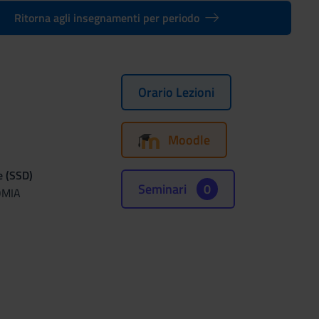
Ritorna agli insegnamenti per periodo
Orario Lezioni
Moodle
e (SSD)
Seminari
0
OMIA