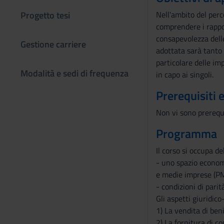
Progetto tesi
Nell'ambito del perco
comprendere i rappor
consapevolezza delle
Gestione carriere
adottata sarà tanto q
particolare delle im
Modalità e sedi di frequenza
in capo ai singoli.
Prerequisiti 
Non vi sono prerequis
Programma
Il corso si occupa de
- uno spazio economic
e medie imprese (PM
- condizioni di pari
Gli aspetti giuridic
1) La vendita di ben
2) La fornitura di co