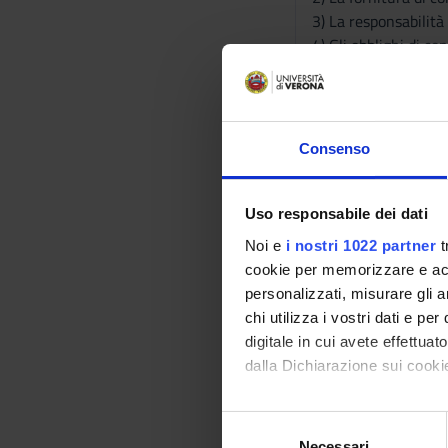
3) La responsabilità 
4) Gli obblighi di c
5) La responsabilità 
Bibliografia
Consenso
Vai alla bibl
Uso responsabile dei dati
Modalità did
Noi e
i nostri 1022 partner
t
Il corso è di 36 ore 
cookie per memorizzare e acce
europea). Gli studen
personalizzati, misurare gli an
presentazioni in aula
chi utilizza i vostri dati e pe
digitale in cui avete effettua
Modalità di v
dalla Dichiarazione sui cookie
La prova d’esame ha l
(60 minuti) e consi
Con il tuo consenso, vorrem
S
raccogliere informazi
Necessari
e