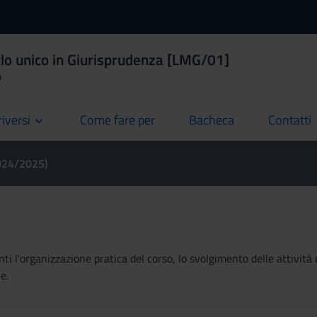
clo unico in Giurisprudenza [LMG/01]
o
riversi
Come fare per
Bacheca
Contatti
current
current
current
2024/2025)
ti l'organizzazione pratica del corso, lo svolgimento delle attività 
e.