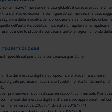
rso formativo "Impresa e mercati globali", il corso si propone di for
ti tra diritto ed economia con riguardo ad imprese, mercati, sogget
 ragioni e delle modalità della produzione e dello scambio di beni e 
uella dell’autorità pubblica, incaricata di regolare e far applicare l
prese, così che lo studente conoscerà tanto le ragioni di fondo della
e nozioni di base
iti specifili sul piano delle conoscenze giuridiche.
l diritto del mercato digitale europeo. Tale diritto mira a creare
o digitale più sicuro in cui siano tutelati i diritti fondamentali di 
I),
tà per promuovere la correttezza nei rapporti commerciali, l'innovazi
o-commerciali del mercato digitale che saranno approfonditi nel Corso
i online (es. direttiva 2000/31, direttiva 2019/771)
ntenuti e servizi digitali (es. direttiva 2019/770)