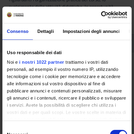
svolgimento delle attività didattiche, le opportunità
formative e i contatti utili durante tutto il percorso di
studi, fino al conseguimento del titolo finale.
Consenso
Dettagli
Impostazioni degli annunci
In
Insegnamenti
Uso responsabile dei dati
Noi e
i nostri 1022 partner
trattiamo i vostri dati
Ritorna al piano didattico
personali, ad esempio il vostro numero IP, utilizzando
tecnologie come i cookie per memorizzare e accedere
Ritorna agli insegnamenti per periodo
alle informazioni sul vostro dispositivo al fine di
pubblicare annunci e contenuti personalizzati, misurare
Diritto privato delle nuove
gli annunci e i contenuti, ricercare il pubblico e sviluppare
tecnologie
i servizi. Avete la possibilità di scegliere chi utilizza i
vostri dati e per quali scopi. Le vostre scelte in materia di
Codice insegnamento
Crediti
privacy sono applicabili solo su questa proprietà digitale
4S008448
6
in cui avete effettuato le vostre scelte. È possibile
S
modificare o revocare il proprio consenso in qualsiasi