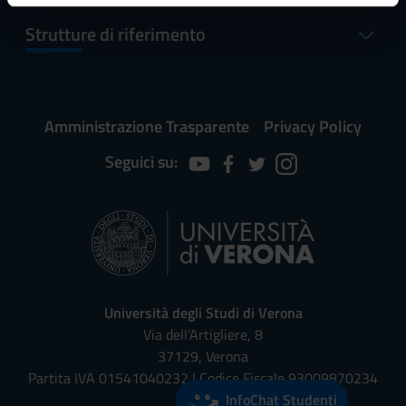
informazioni sul modo in cui utilizzi il nostro sito con i
Strutture di riferimento
nostri partner che si occupano di analisi dei dati web,
pubblicità e social media, i quali potrebbero combinarle
con altre informazioni che hai fornito loro o che hanno
raccolto dal tuo utilizzo dei loro servizi.
Amministrazione Trasparente
Privacy Policy
Seguici su:
Università degli Studi di Verona
Via dell'Artigliere, 8
37129, Verona
Partita IVA 01541040232 | Codice Fiscale 93009870234
InfoChat Studenti