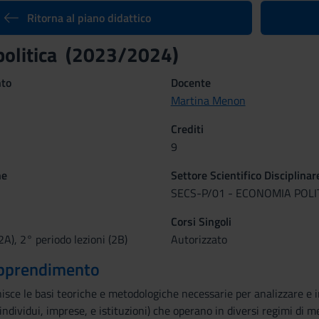
Ritorna al piano didattico
politica (2023/2024)
nto
Docente
Martina Menon
Crediti
9
ne
Settore Scientifico Disciplinar
SECS-P/01 - ECONOMIA POLI
Corsi Singoli
2A), 2° periodo lezioni (2B)
Autorizzato
 apprendimento
sce le basi teoriche e metodologiche necessarie per analizzare e i
individui, imprese, e istituzioni) che operano in diversi regimi di m