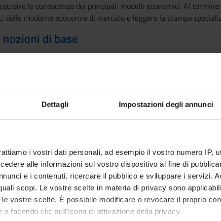
cquisire le conoscenze dei principali modelli economici. Al termin
i delle moderne economie di mercato e leggere la stampa speciali
e nozioni di base
erequisiti.
vede seguenti argomenti:
Dettagli
Impostazioni degli annunci
one
mercato: concorrenza perfetta, monopolio
cato: le esternalità e soluzioni
ultare la pagine e-learning dell'insegnamento per maggiori dettagli.
rattiamo i vostri dati personali, ad esempio il vostro numero IP, 
etto delle linee guida di Ateneo, saranno tenute in presenza e fruib
dere alle informazioni sul vostro dispositivo al fine di pubblica
treaming tramite link zoom. La registrazione di ciascuna lezione s
nunci e i contenuti, ricercare il pubblico e sviluppare i servizi. A
r quali scopi. Le vostre scelte in materia di privacy sono applicabi
to le vostre scelte. È possibile modificare o revocare il proprio 
 o facendo clic sull'icona di attivazione della privacy.
Visualizza la bibliografia con Leganto, strument