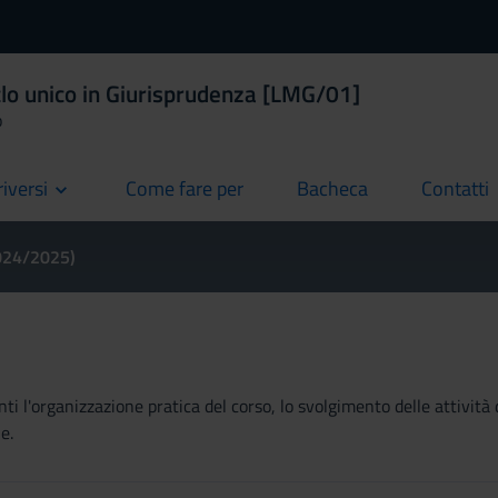
clo unico in Giurisprudenza [LMG/01]
o
riversi
Come fare per
Bacheca
Contatti
current
current
current
2024/2025)
ti l'organizzazione pratica del corso, lo svolgimento delle attività 
e.