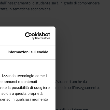
e dell’insegnamento lo studente sarà in grado di comprendere
zzata in tematiche economiche.
Informazioni sui cookie
utilizzando tecnologie come i
ili da parte delle/degli studentesse/studenti anche da
re annunci e contenuti
arà inoltre pubblicata sulla pagina moodle dell'insegnamento.
vete la possibilità di scegliere
li solo su questa proprietà
consenso in qualsiasi momento
o che il Sistema Bibliotecario mette a disposizione per