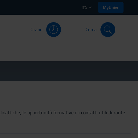
MyUnivr
ITA
Orario
Cerca
didattiche, le opportunità formative e i contatti utili durante