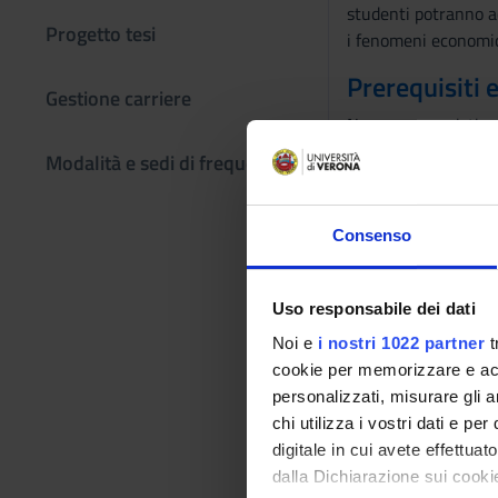
studenti potranno a
Progetto tesi
i fenomeni economic
Prerequisiti 
Gestione carriere
Non sono previsti pr
Modalità e sedi di frequenza
Programma
L'insegnamento pre
Teoria del consumo
Consenso
Teoria della produzi
Organizzazioni del 
Uso responsabile dei dati
Fallimenenti del mer
Si consiglia di cons
Noi e
i nostri 1022 partner
t
Le lezioni, nel risp
cookie per memorizzare e acce
remoto, in diretta s
personalizzati, misurare gli an
chi utilizza i vostri dati e pe
Bibliografia
digitale in cui avete effettua
dalla Dichiarazione sui cookie