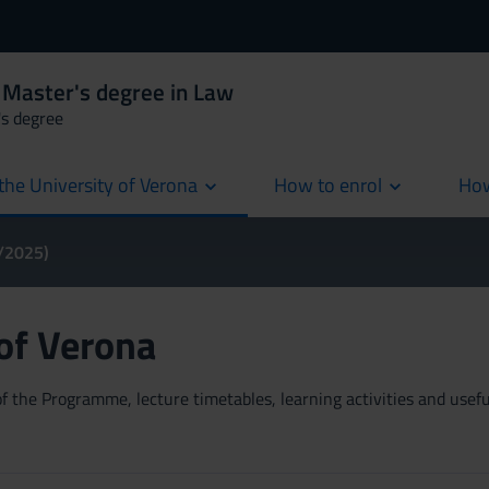
 Master's degree in Law
's degree
the University of Verona
How to enrol
How
cur
4/2025)
 of Verona
 the Programme, lecture timetables, learning activities and useful