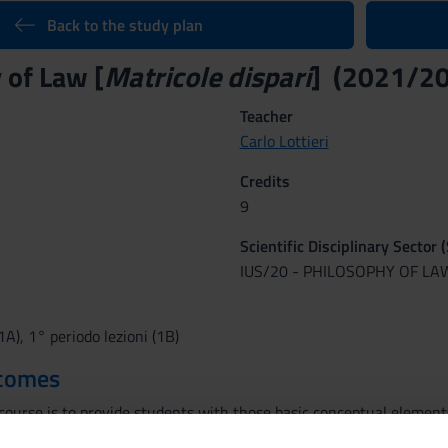
Back to the study plan
 of Law [
Matricole dispari
] (2021/2
Teacher
Carlo Lottieri
Credits
9
Scientific Disciplinary Sector 
IUS/20 - PHILOSOPHY OF LA
1A), 1° periodo lezioni (1B)
tcomes
course is to provide students with those basic conceptual element
n, consenting to acquire the capacity to work with knowledges der