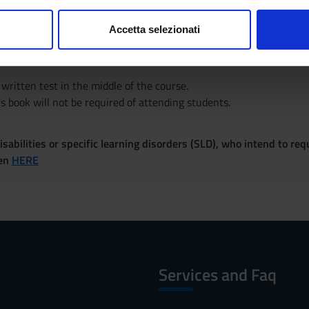
emonstrate:
consenso in qualsiasi momento dalla Dichiarazione sui cookie.
nderstanding;
Accetta selezionati
judgements;
nalizzare contenuti ed annunci, per fornire funzionalità dei socia
ills;
inoltre informazioni sul modo in cui utilizzi il nostro sito con i n
icità e social media, i quali potrebbero combinarle con altre inform
 written test in the middle of the course.
lizzo dei loro servizi.
s book will not be required of attending students.
sabilities or specific learning disorders (SLD), who intend to re
ven
HERE
Services and Faq