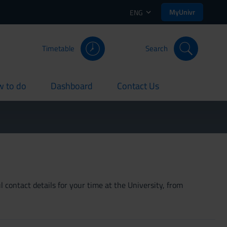
MyUnivr
ENG
Timetable
Search
 to do
Dashboard
Contact Us
rent
current
current
 contact details for your time at the University, from