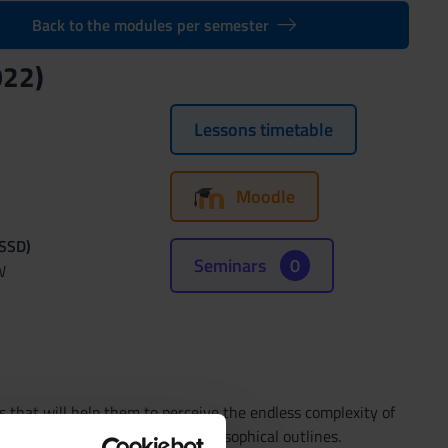
Back to the modules per semester
022)
Lessons timetable
Moodle
(SSD)
Seminars
0
W
s that will help them to perceive the endless complexity of
ived from the evolution of philosophical outlines.