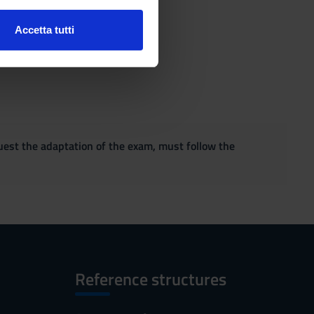
Accetta tutti
l media e per analizzare il
ostri partner che si occupano
azioni che hai fornito loro o
quest the adaptation of the exam, must follow the
Reference structures