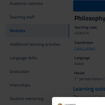
Academic calendar
Philosophy
Teaching staff
Teaching code
Modules
4S00316
Coordinator
Additional learning activities
Carlo Lottieri
Language skills
Language
Italian
Graduation
Period
1° periodo lezioni (
Internships
Learning ou
The purpose of this 
Student mentoring
the legal phenomeno