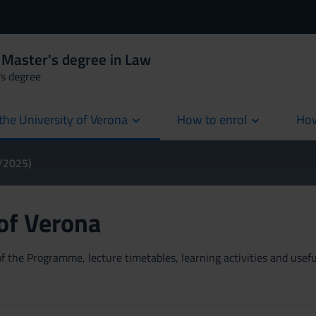
 Master's degree in Law
's degree
the University of Verona
How to enrol
How
cur
4/2025)
 of Verona
 the Programme, lecture timetables, learning activities and useful