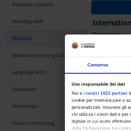
Academic calendar
Internatio
Teaching staff
Teaching code
Modules
4S01087
The course is give
Additional learning activities
Consenso
Language skills
Uso responsabile dei dati
Graduation
Noi e
i nostri 1022 partner
t
cookie per memorizzare e acce
Internships
personalizzati, misurare gli an
chi utilizza i vostri dati e pe
digitale in cui avete effettua
Student mentoring
dalla Dichiarazione sui cookie