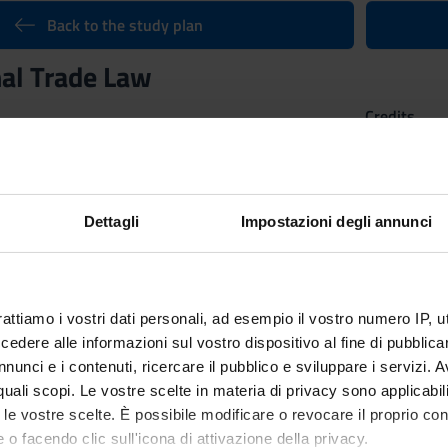
Back to the study plan
nal Trade Law
Credits
6
n by
International economic law
(2023/2024) - Master’s degree in 
Dettagli
Impostazioni degli annunci
rattiamo i vostri dati personali, ad esempio il vostro numero IP, 
dere alle informazioni sul vostro dispositivo al fine di pubblica
nunci e i contenuti, ricercare il pubblico e sviluppare i servizi. A
r quali scopi. Le vostre scelte in materia di privacy sono applicabi
to le vostre scelte. È possibile modificare o revocare il proprio 
 o facendo clic sull'icona di attivazione della privacy.