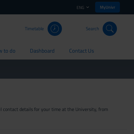
MyUnivr
ENG
Timetable
Search
 to do
Dashboard
Contact Us
rent
current
current
 contact details for your time at the University, from