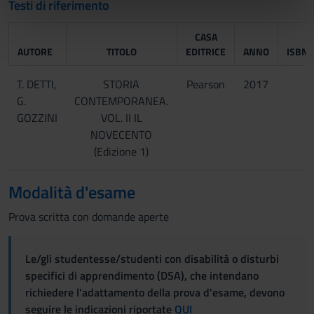
Testi di riferimento
nostri partner che si occupano di analisi dei dati web,
pubblicità e social media, i quali potrebbero combinarle
CASA
con altre informazioni che hai fornito loro o che hanno
AUTORE
TITOLO
EDITRICE
ANNO
ISBN
raccolto dal tuo utilizzo dei loro servizi.
T. DETTI,
STORIA
Pearson
2017
G.
CONTEMPORANEA.
GOZZINI
VOL. II IL
NOVECENTO
(Edizione 1)
Modalità d'esame
Prova scritta con domande aperte
Le/gli studentesse/studenti con disabilità o disturbi
specifici di apprendimento (DSA), che intendano
richiedere l'adattamento della prova d'esame, devono
seguire le indicazioni riportate
QUI