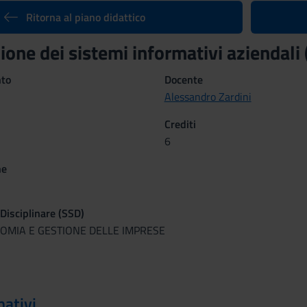
Ritorna al piano didattico
ione dei sistemi informativi aziendali
nto
Docente
Alessandro Zardini
Crediti
6
ne
 Disciplinare (SSD)
NOMIA E GESTIONE DELLE IMPRESE
mativi