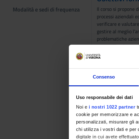
Modalità e sedi di frequenza
Il corso si propone 
processi aziendali ed
verificare e valutare
gestire al meglio l’
problematiche aziend
corso, si analizzera
da poter migliorare 
essere in grado di v
gestire ed utilizzare
Consenso
Programma
I Contenuti del cors
Uso responsabile dei dati
- L’organizzazione a
Noi e
i nostri 1022 partner
t
- Cenni sulle teorie
cookie per memorizzare e acce
- Cenni sul comport
personalizzati, misurare gli an
- Variabili organizz
chi utilizza i vostri dati e pe
- Architettura e str
digitale in cui avete effettua