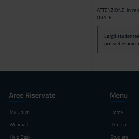
e
ATTENZIONE! In rela
n
ORALE.
s
o
Le/gli studentes
prova d'esame, d
Aree Riservate
Menu
My Univr
Home
Webmail
Il Corso
Help Desk
Studiare