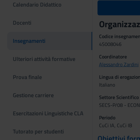
Calendario Didattico
Organizzaz
Docenti
Codice insegname
Insegnamenti
4S008046
Coordinatore
Ulteriori attività formative
Alessandro Zardini
Prova finale
Lingua di erogazio
Italiano
Gestione carriere
Settore Scientifico
SECS-P/08 - ECO
Esercitazioni Linguistiche CLA
Periodo
CuCi IA, CuCi IB
Tutorato per studenti
Obiettivi for