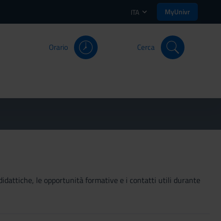
MyUnivr
ITA
Orario
Cerca
didattiche, le opportunità formative e i contatti utili durante