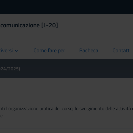
a comunicazione [L-20]
riversi
Come fare per
Bacheca
Contatti
current
current
current
2024/2025)
ti l'organizzazione pratica del corso, lo svolgimento delle attività 
e.