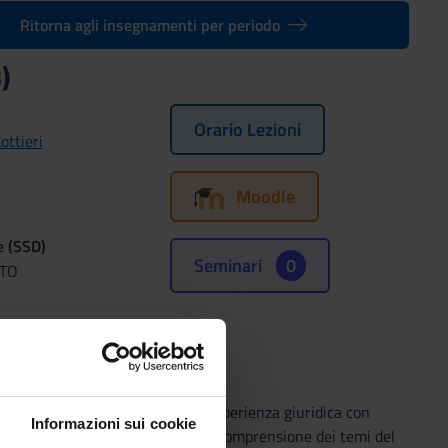
Ritorna agli insegnamenti per periodo
)
Orario Lezioni
ottieri
Moodle
e (SSD)
Seminari
0
TTO
18
 critica della complessità dell’esperienza giuridica con
Informazioni sui cookie
due docenti (che introdurranno alla comprensione dei temi del