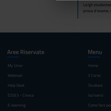
Le/gli studentes
di analisi dei dati web, pubbl
d
prova d'esame, d
che hanno raccolto dal tuo uti
e
l
c
o
n
s
e
Aree Riservate
Menu
n
s
o
My Univr
Home
Webmail
Il Corso
Help Desk
Studiare
ESSE3 - Cineca
Iscriversi
E-learning
Come fare pe