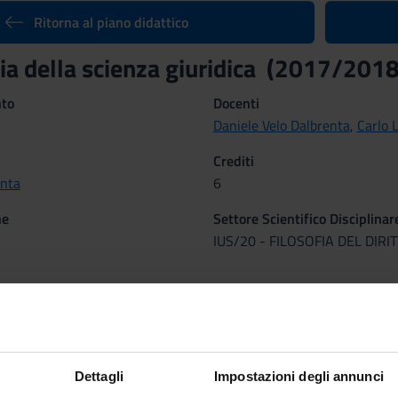
Ritorna al piano didattico
a della scienza giuridica (2017/2018
nto
Docenti
Daniele Velo Dalbrenta
,
Carlo L
Crediti
enta
6
ne
Settore Scientifico Disciplinar
IUS/20 - FILOSOFIA DEL DIRI
ni - aprile/maggio 2018, 2° periodo di lezioni - febbraio/marzo 20
mativi
di consentire allo studente di sviluppare un’adeguata consapevolezza
Dettagli
Impostazioni degli annunci
nto ai suoi aspetti metodologici. A tal fine le lezioni frontali dei 