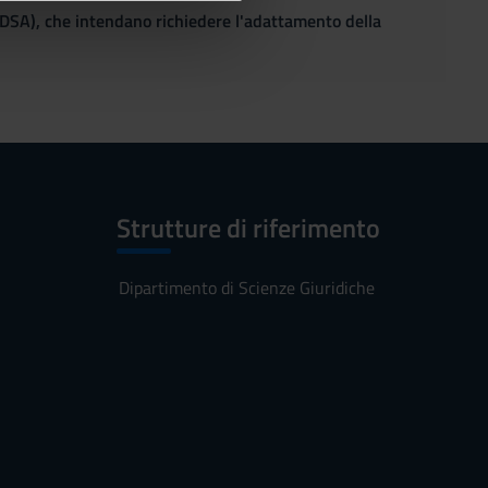
(DSA), che intendano richiedere l'adattamento della
azioni che hai fornito loro o
Strutture di riferimento
Dipartimento di Scienze Giuridiche