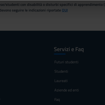
se/studenti con disabilità o disturbi specifici di apprendimento 
icità e social media, i quali potrebbero combinarle con altre inform
evono seguire le indicazioni riportate
QUI
lizzo dei loro servizi.
Servizi e Faq
Futuri studenti
Studenti
Laureati
Aziende ed enti
r
Faq