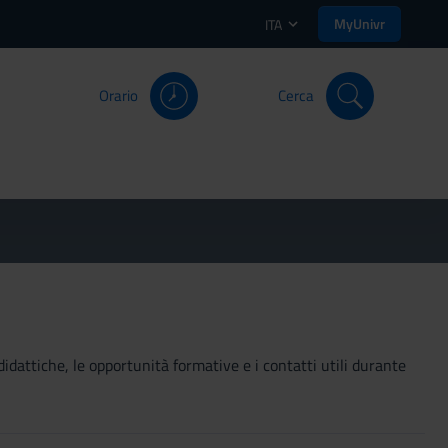
MyUnivr
ITA
Orario
Cerca
didattiche, le opportunità formative e i contatti utili durante