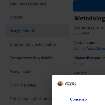
Calendario Didattico
Metodologi
Docenti
Codice insegname
Insegnamenti
4S00349
Coordinatore
Ulteriori attività formative
Daniele Velo Dalbr
Competenze linguistiche
Lingua di erogazio
Italiano
Prova finale
Periodo
2° periodo di lezio
Tirocini e stage
Obiettivi for
Il corso si propone 
Tutorato per gli studenti
Consenso
particolare riferime