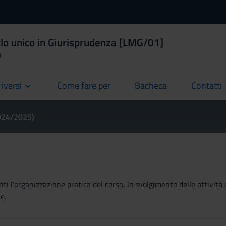
clo unico in Giurisprudenza [LMG/01]
o
riversi
Come fare per
Bacheca
Contatti
current
current
current
2024/2025)
ti l'organizzazione pratica del corso, lo svolgimento delle attività 
e.