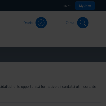
MyUnivr
ITA
Orario
Cerca
didattiche, le opportunità formative e i contatti utili durante