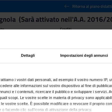
Ritorna al piano didatt
gnola (Sarà attivato nell'A.A. 2016/
nto
Crediti
3
 Disciplinare (SSD)
Dettagli
Impostazioni degli annunci
rattiamo i vostri dati personali, ad esempio il vostro numero IP, 
dere alle informazioni sul vostro dispositivo al fine di pubblica
nunci e i contenuti, ricercare il pubblico e sviluppare i servizi. A
r quali scopi. Le vostre scelte in materia di privacy sono applicabi
to le vostre scelte. È possibile modificare o revocare il proprio 
 o facendo clic sull'icona di attivazione della privacy.