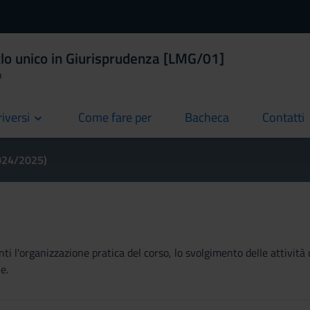
clo unico in Giurisprudenza [LMG/01]
o
riversi
Come fare per
Bacheca
Contatti
current
current
current
2024/2025)
ti l'organizzazione pratica del corso, lo svolgimento delle attività 
e.