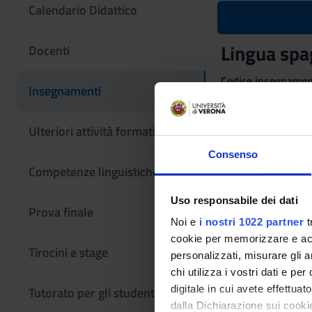
Calendario Didattico
Lingua spa
Docenti
Codice insegname
Insegnamenti
4S00325
Settore Scientifico
Ulteriori attività formative
- - -
Consenso
Competenze linguistiche
Uso responsabile dei dati
Prova finale
Noi e
i nostri 1022 partner
t
cookie per memorizzare e acce
Tirocini e stage
personalizzati, misurare gli an
chi utilizza i vostri dati e pe
digitale in cui avete effettua
Tutorato per gli studenti
dalla Dichiarazione sui cookie