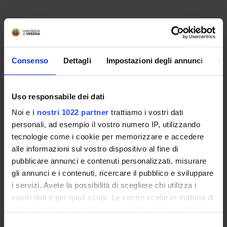
Consenso
Dettagli
Impostazioni degli annunci
In
Uso responsabile dei dati
Noi e
i nostri 1022 partner
trattiamo i vostri dati
personali, ad esempio il vostro numero IP, utilizzando
tecnologie come i cookie per memorizzare e accedere
alle informazioni sul vostro dispositivo al fine di
pubblicare annunci e contenuti personalizzati, misurare
gli annunci e i contenuti, ricercare il pubblico e sviluppare
i servizi. Avete la possibilità di scegliere chi utilizza i
vostri dati e per quali scopi. Le vostre scelte in materia di
privacy sono applicabili solo su questa proprietà digitale
in cui avete effettuato le vostre scelte. È possibile
S