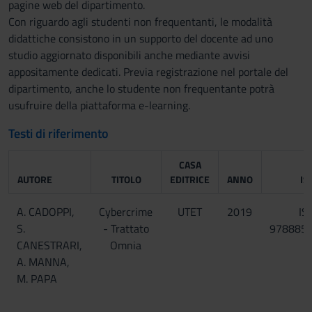
pagine web del dipartimento.
Con riguardo agli studenti non frequentanti, le modalità
didattiche consistono in un supporto del docente ad uno
studio aggiornato disponibili anche mediante avvisi
appositamente dedicati. Previa registrazione nel portale del
dipartimento, anche lo studente non frequentante potrà
usufruire della piattaforma e-learning.
Testi di riferimento
CASA
AUTORE
TITOLO
EDITRICE
ANNO
IS
A. CADOPPI,
Cybercrime
UTET
2019
IS
S.
- Trattato
978885
CANESTRARI,
Omnia
A. MANNA,
M. PAPA