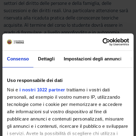
settori del diritto delle persone e della famiglia, delle
successioni e dei diritti reali. Una particolare attenzione sarà
riservata alla ricaduta pratica delle conoscenze teoriche
acquisite. Al termine del corso lo studente dovrà essere in
grado di formulare, a livello approfondito e in autonomia,
giudizi e argomentazioni complessi, nonché di adeguarli con
consapevolezza critica al mutare dei contesti di riferimento,
preparandosi così ad affrontare le sfide delle professioni legali
Consenso
Dettagli
Impostazioni degli annunci
In
nella dimensione europea e internazionale.
Programma
Uso responsabile dei dati
Il corso prevede la discussione in aula di casi pratici, con la
Noi e
i nostri 1022 partner
trattiamo i vostri dati
partecipazione attiva da parte degli studenti, durante la quale
personali, ad esempio il vostro numero IP, utilizzando
i settori del diritto delle persone, di famiglia, delle successioni
tecnologie come i cookie per memorizzare e accedere
e dei diritti reali verranno affrontati, oltre che sotto il profilo
alle informazioni sul vostro dispositivo al fine di
teorico, anche, e soprattutto, sotto quello pratico - applicativo.
pubblicare annunci e contenuti personalizzati, misurare
gli annunci e i contenuti, ricercare il pubblico e sviluppare
Testi consigliati
i servizi. Avete la possibilità di scegliere chi utilizza i