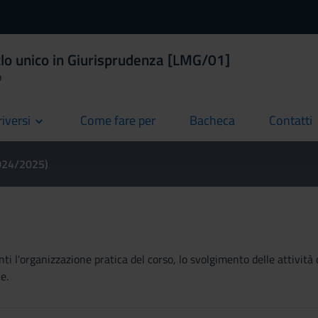
clo unico in Giurisprudenza [LMG/01]
o
riversi
Come fare per
Bacheca
Contatti
current
current
current
2024/2025)
ti l'organizzazione pratica del corso, lo svolgimento delle attività 
e.