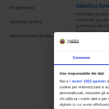
Obiettivi for
Progetto tesi
Nell'ambito del perc
concettuali, giuridi
Gestione carriere
giornalistica alla lu
trasmettere le conos
Modalità e sedi di frequenza
giuridiche e cultura
capacità di inquadram
giornalismo esplica l
Programma
Consenso
Il corso analizza l’
agorà della polis ne
Uso responsabile dei dati
Al centro dello studi
Noi e
i nostri 1022 partner
t
informativo dell’imp
cookie per memorizzare e acce
Il corso esaminerà q
personalizzati, misurare gli an
tematica della libert
chi utilizza i vostri dati e pe
In particolare, il c
digitale in cui avete effettua
dei giornalisti e del 