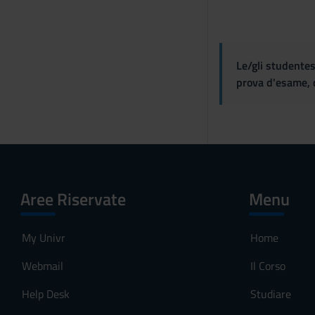
n
s
o
Le/gli studentes
prova d'esame, d
Aree Riservate
Menu
My Univr
Home
Webmail
Il Corso
Help Desk
Studiare