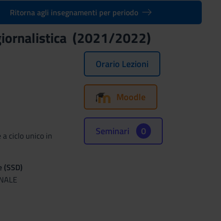
Ritorna agli insegnamenti per periodo
 giornalistica (2021/2022)
Orario Lezioni
Moodle
Seminari
0
a ciclo unico in
e (SSD)
ONALE