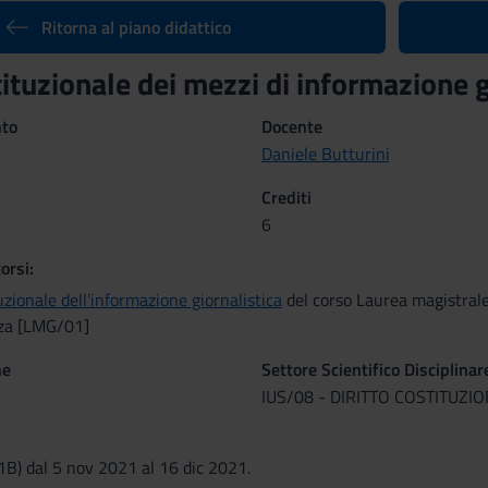
Ritorna al piano didattico
stituzionale dei mezzi di informazione
nto
Docente
Daniele Butturini
Crediti
6
orsi:
uzionale dell'informazione giornalistica
del corso Laurea magistrale 
za [LMG/01]
ne
Settore Scientifico Disciplinar
IUS/08 - DIRITTO COSTITUZI
(1B) dal 5 nov 2021 al 16 dic 2021.