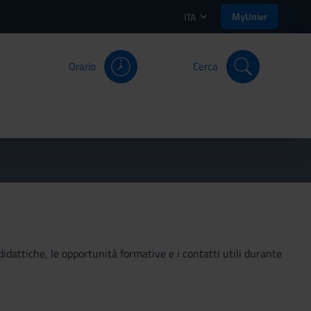
MyUnivr
ITA
Orario
Cerca
didattiche, le opportunità formative e i contatti utili durante