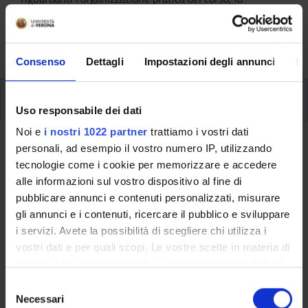
svolgimento delle attività didattiche, le opportunità
formative e i contatti utili durante tutto il percorso di
studi, fino al conseguimento del titolo finale.
Consenso
Dettagli
Impostazioni degli annunci
In
Insegnamenti
Uso responsabile dei dati
Noi e
i nostri 1022 partner
trattiamo i vostri dati
Ritorna al piano didattico
personali, ad esempio il vostro numero IP, utilizzando
tecnologie come i cookie per memorizzare e accedere
alle informazioni sul vostro dispositivo al fine di
Ritorna agli insegnamenti per periodo
pubblicare annunci e contenuti personalizzati, misurare
Uniform commercial law
gli annunci e i contenuti, ricercare il pubblico e sviluppare
i servizi. Avete la possibilità di scegliere chi utilizza i
Codice insegnamento
Crediti
vostri dati e per quali scopi. Le vostre scelte in materia di
4S008449
6
privacy sono applicabili solo su questa proprietà digitale
in cui avete effettuato le vostre scelte. È possibile
S
L'insegnamento è mutuato dall'insegnamento
Transnational
modificare o revocare il proprio consenso in qualsiasi
Necessari
e
commercial law (Diritto commerciale transnazionale)