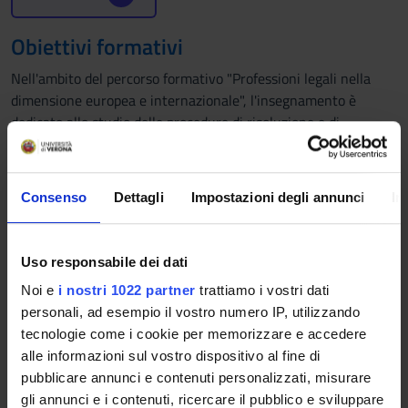
Obiettivi formativi
Nell'ambito del percorso formativo "Professioni legali nella
dimensione europea e internazionale", l'insegnamento è
dedicato allo studio delle procedure di risoluzione e di
regolazione della crisi dell'impresa e dell’insolvenza. Al
termine del corso lo studente dovrà acquisire la capacità di
collegare in forma sistematica le categorie disciplinari
Consenso
Dettagli
Impostazioni degli annunci
In
fondamentali delle procedure concorsuali nel loro complesso e
di formulare, autonomamemte e criticamente, giudizi e
argomentazioni complessi sui principali temi oggetto
Uso responsabile dei dati
dell'insegnamento.
Noi e
i nostri 1022 partner
trattiamo i vostri dati
Programma
personali, ad esempio il vostro numero IP, utilizzando
tecnologie come i cookie per memorizzare e accedere
1. I principi generali in materia di procedure concorsuali. Il
alle informazioni sul vostro dispositivo al fine di
Codice della Crisi d'Impresa e dell'Insolvenza. - 2. I presupposti
pubblicare annunci e contenuti personalizzati, misurare
di accesso alle procedure di regolazione della crisi e
gli annunci e i contenuti, ricercare il pubblico e sviluppare